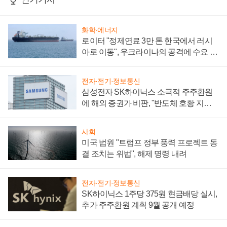
화학·에너지
로이터 "정제연료 3만 톤 한국에서 러시
아로 이동", 우크라이나의 공격에 수요 늘
어
전자·전기·정보통신
삼성전자 SK하이닉스 소극적 주주환원
에 해외 증권가 비판, "반도체 호황 지속
성 의문"
사회
미국 법원 "트럼프 정부 풍력 프로젝트 동
결 조치는 위법", 해제 명령 내려
전자·전기·정보통신
SK하이닉스 1주당 375원 현금배당 실시,
추가 주주환원 계획 9월 공개 예정