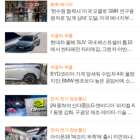
화학·에너지
'한수원 협력사' 미국 오클로 SMR 연구용
원자로 '임계 상태' 도달, 미국 에너지부
"중요한 이정표"
자동차·부품
현대차 올해 SUV 국내 베스트셀러 톱10
에서 싼타페만 자리매김, 그랜저·아반떼
'세단 쌍끌이'로 내수 방어
자동차·부품
BYD코리아 가격 앞세워 수입차 4위 올랐
지만, BMW·벤츠보다 높은 공임비에 소비
자 불만 폭발
전자·전기·정보통신
[AI 뭉쳐야 산다⑧] LG·엔비디아 '피지컬 A
I' 동맹 강화, 구광모 제조·데이터·기술 결
집해 종합 로보틱스 기업으로
전자·전기·정보통신
아이폰18 '메모리 부족'에 출시 지연되나,