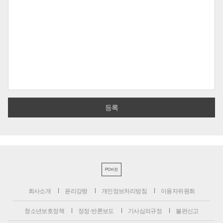
PC버전
회사소개
윤리강령
개인정보처리방침
이용자위원회
청소년보호정책
정정·반론보도
기사심의규정
불편신고