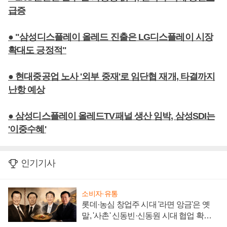
급증
● "삼성디스플레이 올레드 진출은 LG디스플레이 시장
확대도 긍정적"
● 현대중공업 노사 '외부 중재'로 임단협 재개, 타결까지
난항 예상
● 삼성디스플레이 올레드TV패널 생산 임박, 삼성SDI는
'이중수혜'
인기기사
소비자·유통
롯데·농심 창업주 시대 '라면 앙금'은 옛
말, '사촌' 신동빈·신동원 시대 협업 확대
일로