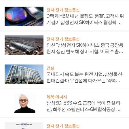
전자·전기·정보통신
D램과 HBM 내년 물량도 '품절', 고객사 위
기감이 삼성전자 SK하이닉스 협상력 더
키워
전자·전기·정보통신
외신 "삼성전자 SK하이닉스 중국 공장용
현지 생산 반도체 장비 시험, 미국 수출통
제 대비"
건설
국내외서 속도 붙는 원전 사업, 삼성물산·
현대건설·대우건설에 다가오는 '약속의
시간'
화학·에너지
삼성SDI ESS 수요 급증에 북미 증설 타
진, 최주선 스텔란티스·GM 합작공장 건
설 재추진하나
전자·전기·정보통신