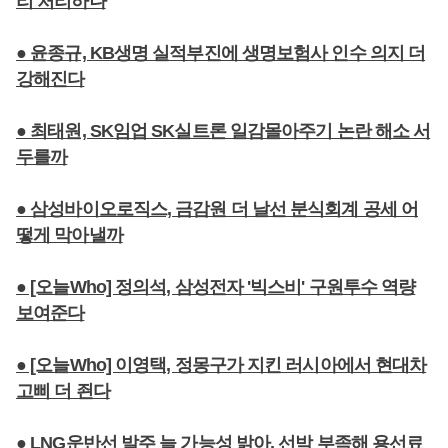
리 처리하나
● 윤종규, KB생명 실적부진에 생명보험사 인수 의지 더
강해진다
● 최태원, SK임업 SK실트론 일감몰아주기 논란 해소 서
두를까
● 삼성바이오로직스, 금감원 더 날선 분식회계 공세 어
떻게 막아낼까
● [오늘Who] 정의석, 삼성전자 '빅스비' 구원투수 역량
보여준다
● [오늘Who] 이영택, 정몽구가 지킨 러시아에서 현대차
고삐 더 죈다
● LNG운반선 발주 늘 가능성 밝아, 선박 부족해 용선료