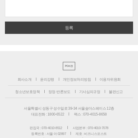
PC버전
회사소개
윤리강령
개인정보처리방침
이용자위원회
청소년보호정책
정정·반론보도
기사심의규정
불편신고
서울특별시 성동구 성수일로 39-34 서울숲더스페이스 12층
대표전화 : 1800-6522
팩스 : 070-4015-8658
편집국 : 070-4010-8512
사업본부 : 070-4010-7078
등록번호 : 서울 아 02897
제호 : 비즈니스포스트