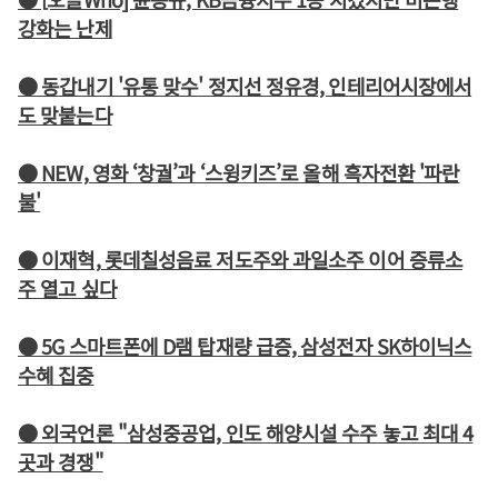
강화는 난제
● 동갑내기 '유통 맞수' 정지선 정유경, 인테리어시장에서
도 맞붙는다
● NEW, 영화 ‘창궐’과 ‘스윙키즈’로 올해 흑자전환 '파란
불'
● 이재혁, 롯데칠성음료 저도주와 과일소주 이어 증류소
주 열고 싶다
● 5G 스마트폰에 D램 탑재량 급증, 삼성전자 SK하이닉스
수혜 집중
● 외국언론 "삼성중공업, 인도 해양시설 수주 놓고 최대 4
곳과 경쟁"