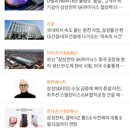
D램과 HBM 내년 물량도 '품절', 고객사 위
기감이 삼성전자 SK하이닉스 협상력 더 키
워
건설
국내외서 속도 붙는 원전 사업, 삼성물산·현
대건설·대우건설에 다가오는 '약속의 시간'
전자·전기·정보통신
외신 "삼성전자 SK하이닉스 중국 공장용 현
지 생산 반도체 장비 시험, 미국 수출통제 대
비"
화학·에너지
삼성SDI ESS 수요 급증에 북미 증설 타진,
최주선 스텔란티스·GM 합작공장 건설 재추
진하나
전자·전기·정보통신
삼성전자, 갤럭시Z 폴드8 사전예약 개통 8
월31일까지 연장