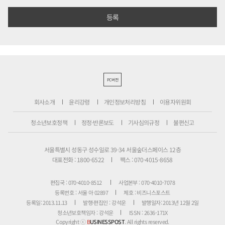
PC버전
회사소개
윤리강령
개인정보처리방침
이용자위원회
청소년보호정책
정정·반론보도
기사심의규정
불편신고
서울특별시 성동구 성수일로 39-34 서울숲더스페이스 12층
대표전화 : 1800-6522
팩스 : 070-4015-8658
편집국 : 070-4010-8512
사업본부 : 070-4010-7078
등록번호 : 서울 아 02897
제호 : 비즈니스포스트
등록일: 2013.11.13
발행·편집인 : 강석운
발행일자: 2013년 12월 2일
청소년보호책임자 : 강석운
ISSN : 2636-171X
Copyright ⓒ
B
USINESSPOST
. All rights reserved.