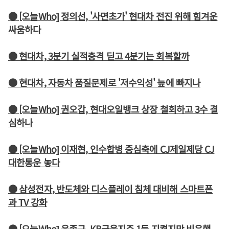
● [오늘Who] 정의선, '사면초가' 현대차 전진 위해 힘겨운
싸움하다
● 현대차, 3분기 실적충격 딛고 4분기는 회복할까
● 현대차, 자동차 품질문제로 '저수익성' 늪에 빠지나
● [오늘Who] 권오갑, 현대오일뱅크 상장 철회하고 3수 결
심하나
● [오늘Who] 이재현, 인수합병 중심축에 CJ제일제당 CJ
대한통운 놓다
● 삼성전자, 반도체와 디스플레이 침체 대비해 스마트폰
과 TV 강화
● [오늘Who] 윤종규, KB금융지주 1등 지켰지만 비은행