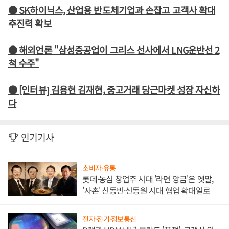
● SK하이닉스, 산업용 반도체기업과 손잡고 고객사 확대
추진력 확보
● 해외언론 "삼성중공업이 그리스 선사에서 LNG운반선 2
척 수주"
● [인터뷰] 김용현 김재현, 중고거래 당근마켓 성장 자신하
다
인기기사
소비자·유통
롯데·농심 창업주 시대 '라면 앙금'은 옛말,
'사촌' 신동빈·신동원 시대 협업 확대일로
전자·전기·정보통신