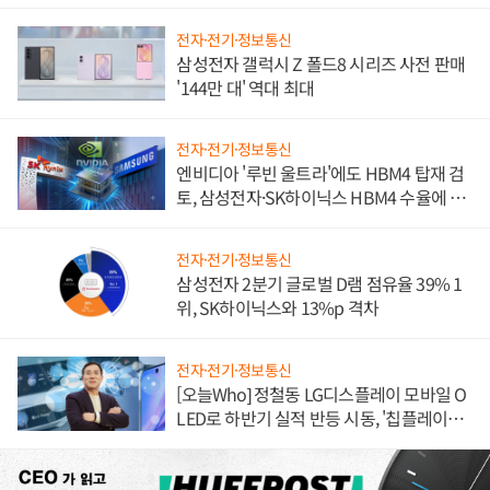
전자·전기·정보통신
삼성전자 갤럭시 Z 폴드8 시리즈 사전 판매
'144만 대' 역대 최대
전자·전기·정보통신
엔비디아 '루빈 울트라'에도 HBM4 탑재 검
토, 삼성전자·SK하이닉스 HBM4 수율에 주
도권 갈린다
전자·전기·정보통신
삼성전자 2분기 글로벌 D램 점유율 39% 1
위, SK하이닉스와 13%p 격차
전자·전기·정보통신
[오늘Who] 정철동 LG디스플레이 모바일 O
LED로 하반기 실적 반등 시동, '칩플레이
션'에 가격 인하 압박은 부담