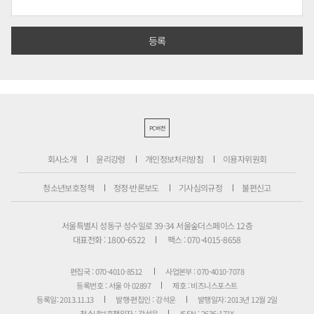
PC버전
회사소개
윤리강령
개인정보처리방침
이용자위원회
청소년보호정책
정정·반론보도
기사심의규정
불편신고
서울특별시 성동구 성수일로 39-34 서울숲더스페이스 12층
대표전화 : 1800-6522
팩스 : 070-4015-8658
편집국 : 070-4010-8512
사업본부 : 070-4010-7078
등록번호 : 서울 아 02897
제호 : 비즈니스포스트
등록일: 2013.11.13
발행·편집인 : 강석운
발행일자: 2013년 12월 2일
청소년보호책임자 : 강석운
ISSN : 2636-171X