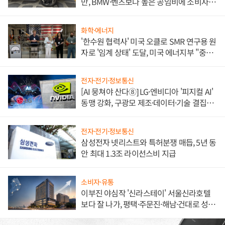
만, BMW·벤츠보다 높은 공임비에 소비자
불만 폭발
화학·에너지
'한수원 협력사' 미국 오클로 SMR 연구용 원
자로 '임계 상태' 도달, 미국 에너지부 "중요
한 이정표"
전자·전기·정보통신
[AI 뭉쳐야 산다⑧] LG·엔비디아 '피지컬 AI'
동맹 강화, 구광모 제조·데이터·기술 결집
해 종합 로보틱스 기업으로
전자·전기·정보통신
삼성전자 넷리스트와 특허분쟁 매듭, 5년 동
안 최대 1.3조 라이선스비 지급
소비자·유통
이부진 야심작 '신라스테이' 서울신라호텔
보다 잘 나가, 평택·주문진·해남·건대로 성
장판 더 넓힌다