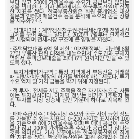
보다 많고 200에 가까울수록 수요가 공급보다 많다는
것을 의미한다. 기사 본문에서는 한국부동산원이 집계
한 지표를 썼다. 한국부동산원은 회원 중개업소 대상
설문과 인터넷 매물건수 등을 분석해 수요와 공급 상황
을 지수화한다.
- 임대차3법 : 계약갱신청구권·전월세상한제·전월세신
고제를 묶어 부르는 말이다. 2020년 7월부터 단계적으
로 시행되며 전세시장 구조에 큰 영향을 끼쳤다.
- 주택담보대출 6억 원 제한 : 이재명정부는 지난해 6월
27일 부동산 관련 대책을 내놓으면서 수도권과 규제지
역에서 주택담보대출을 최대 6억 원까지만 받을 수 있
도록 했다.
- 토지거래허가구역 : 특정 지역에서 부동산을 거래할
때 지방자치단체장의 허가를 받아야 하는 제도다. 투기
수요 억제 및 가격 급등을 막기 위해 지정된다.
- 갭 투자 : 전세를 끼고 주택을 적은 자기자본으로 사들
이는 투자방식이다. 이재명 정부는 비거주 1주택자 등
갭 투자를 시장 상승세 원인 가운데 하나로 지목해 왔
다.
- 매매수급지수 : 매수시장 수요와 공급 사이 균형 정도
를 가늠할 수 있는 지표다. 0~200 사이로 표시하며 100
을 기준으로 0에 가까울수록 아파트 매매 공급이 수요
보다 많고 200에 가까울수록 수요가 공급보다 많다는
것을 의미한다. 기사 본문에서는 한국부동산원이 집계
한 지표를 썼다. 한국부동산원은 회원 중개업소 대상