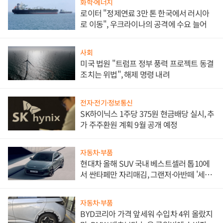
화학·에너지
로이터 "정제연료 3만 톤 한국에서 러시아
로 이동", 우크라이나의 공격에 수요 늘어
사회
미국 법원 "트럼프 정부 풍력 프로젝트 동결
조치는 위법", 해제 명령 내려
전자·전기·정보통신
SK하이닉스 1주당 375원 현금배당 실시, 추
가 주주환원 계획 9월 공개 예정
자동차·부품
현대차 올해 SUV 국내 베스트셀러 톱10에
서 싼타페만 자리매김, 그랜저·아반떼 '세단
쌍끌이'로 내수 방어
자동차·부품
BYD코리아 가격 앞세워 수입차 4위 올랐지