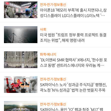
전자·전기·정보통신
아이폰18 '메모리 부족'에 출시 지연되나, 삼
성디스플레이 LG디스플레이 LG이노텍 '탈
애플' 수익 다각화 속도
사회
미국 법원 "트럼프 정부 풍력 프로젝트 동결
조치는 위법", 해제 명령 내려
화학·에너지
'DL이앤씨 SMR 협력사' X에너지, '한수원 포
스코 동맹' 센트러스에너지와 우라늄 계약
체결
전자·전기·정보통신
SK하이닉스 노사 '성과급 주식지급' 평행선,
곽노정 'N% 성과급' 법적 논란 벗을지 주목
전자·전기·정보통신
SK하이닉스, 용인 'Y2' 팹과 청주 'M17' 팹