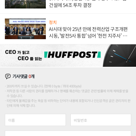
건설에 54조 투자 결정
정치
AI시대 맞아 25년 만에 전력산업 구조개편
시동, '발전5사 통합' 넘어 '한전 지주사' 재편
론도
기사댓글
0
개
200자까지 쓰실 수 있습니다. (현재 0 byte / 최대 400byte)
저작권 등 다른 사람의 권리를 침해하거나 명예를 훼손하는 댓글은 관련 법률에 의해 제재를 받을
수 있습니다.
타인에게 불쾌감을 주는 욕설 등 비하하는 단어가 내용에 포함되거나 인신공격성 글은 관리자의 판
단에 의해 삭제 합니다.