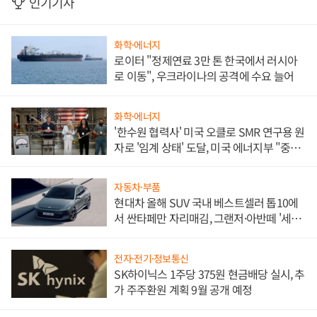
인기기사
화학·에너지
로이터 "정제연료 3만 톤 한국에서 러시아
로 이동", 우크라이나의 공격에 수요 늘어
화학·에너지
'한수원 협력사' 미국 오클로 SMR 연구용 원
자로 '임계 상태' 도달, 미국 에너지부 "중요
한 이정표"
자동차·부품
현대차 올해 SUV 국내 베스트셀러 톱10에
서 싼타페만 자리매김, 그랜저·아반떼 '세단
쌍끌이'로 내수 방어
전자·전기·정보통신
SK하이닉스 1주당 375원 현금배당 실시, 추
가 주주환원 계획 9월 공개 예정