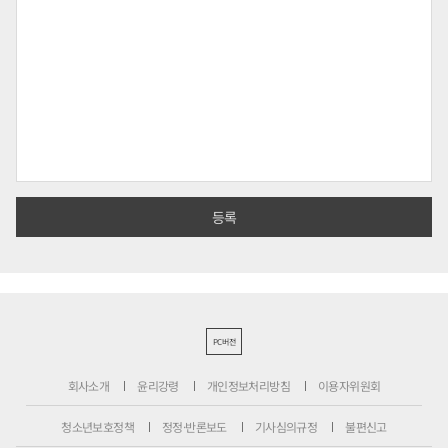
PC버전
회사소개
윤리강령
개인정보처리방침
이용자위원회
청소년보호정책
정정·반론보도
기사심의규정
불편신고