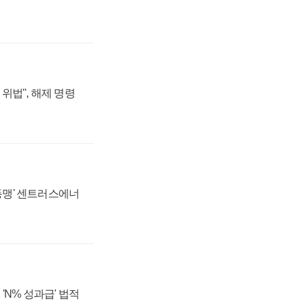
위법", 해제 명령
 동맹' 센트러스에너
'N% 성과급' 법적