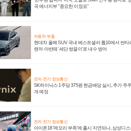
국 에너지부 "중요한 이정표"
자동차·부품
현대차 올해 SUV 국내 베스트셀러 톱10에서 싼타
랜저·아반떼 '세단 쌍끌이'로 내수 방어
전자·전기·정보통신
SK하이닉스 1주당 375원 현금배당 실시, 추가 주
개 예정
전자·전기·정보통신
아이폰18 '메모리 부족'에 출시 지연되나, 삼성디