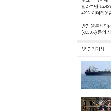
주요 가상화폐의 상
텔라루멘 15.42%
42%, 이더리움
반면 월튼체인(-0.
(-0.33%) 등
인기기사