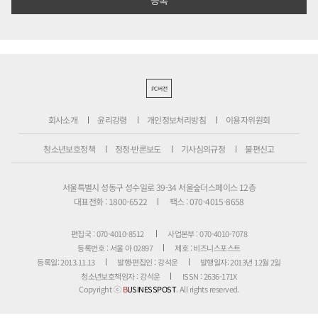
PC버전
회사소개
윤리강령
개인정보처리방침
이용자위원회
청소년보호정책
정정·반론보도
기사심의규정
불편신고
서울특별시 성동구 성수일로 39-34 서울숲더스페이스 12층
대표전화 : 1800-6522
팩스 : 070-4015-8658
편집국 : 070-4010-8512
사업본부 : 070-4010-7078
등록번호 : 서울 아 02897
제호 : 비즈니스포스트
등록일: 2013.11.13
발행·편집인 : 강석운
발행일자: 2013년 12월 2일
청소년보호책임자 : 강석운
ISSN : 2636-171X
Copyright ⓒ
B
USINESSPOST
. All rights reserved.