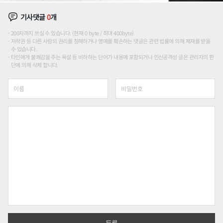
기사댓글
0
개
200자까지 쓰실 수 있습니다. (현재 0 byte / 최대 400byte)
저작권 등 다른 사람의 권리를 침해하거나 명예를 훼손하는 댓글은 관련 법률에 의해 제재를 받을
수 있습니다.
타인에게 불쾌감을 주는 욕설 등 비하하는 단어가 내용에 포함되거나 인신공격성 글은 관리자의 판
단에 의해 삭제 합니다.