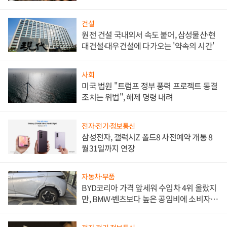
대비"
건설
원전 건설 국내외서 속도 붙어, 삼성물산·현
대건설·대우건설에 다가오는 '약속의 시간'
사회
미국 법원 "트럼프 정부 풍력 프로젝트 동결
조치는 위법", 해제 명령 내려
전자·전기·정보통신
삼성전자, 갤럭시Z 폴드8 사전예약 개통 8
월31일까지 연장
자동차·부품
BYD코리아 가격 앞세워 수입차 4위 올랐지
만, BMW·벤츠보다 높은 공임비에 소비자
불만 폭발