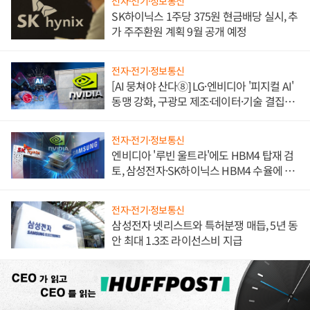
전자·전기·정보통신
SK하이닉스 1주당 375원 현금배당 실시, 추
가 주주환원 계획 9월 공개 예정
전자·전기·정보통신
[AI 뭉쳐야 산다⑧] LG·엔비디아 '피지컬 AI'
동맹 강화, 구광모 제조·데이터·기술 결집
해 종합 로보틱스 기업으로
전자·전기·정보통신
엔비디아 '루빈 울트라'에도 HBM4 탑재 검
토, 삼성전자·SK하이닉스 HBM4 수율에 주
도권 갈린다
전자·전기·정보통신
삼성전자 넷리스트와 특허분쟁 매듭, 5년 동
안 최대 1.3조 라이선스비 지급