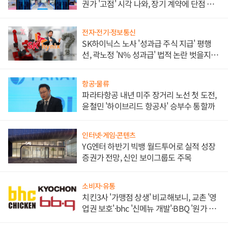
권가 '고점' 시각 나와, 장기 계약에 단점 부
각
전자·전기·정보통신
SK하이닉스 노사 '성과급 주식 지급' 평행
선, 곽노정 'N% 성과급' 법적 논란 벗을지 주
목
항공·물류
파라타항공 내년 미주 장거리 노선 첫 도전,
윤철민 '하이브리드 항공사' 승부수 통할까
인터넷·게임·콘텐츠
YG엔터 하반기 빅뱅 월드투어로 실적 성장
증권가 전망, 신인 보이그룹도 주목
소비자·유통
치킨3사 '가맹점 상생' 비교해보니, 교촌 '영
업권 보호'·bhc '신메뉴 개발'·BBQ '원가 부
담'