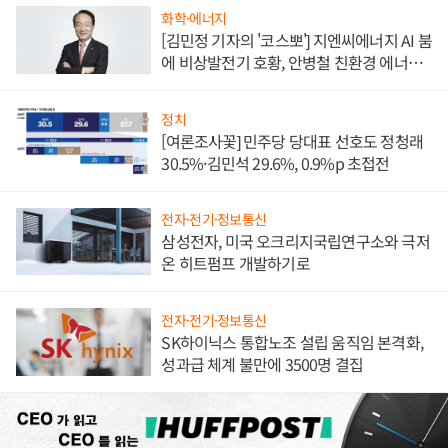
화학·에너지
[김민정 기자의 '코스뽀'] 지엔씨에너지 AI 붐
에 비상발전기 호황, 안병철 친환경 에너지
발전전문기업 향한다
정치
[여론조사꽃] 민주당 당대표 선호도 정청래
30.5%·김민석 29.6%, 0.9%p 초접전
전자·전기·정보통신
삼성전자, 미국 오크리지국립연구소와 극저
온 히트펌프 개발하기로
전자·전기·정보통신
SK하이닉스 통합노조 설립 움직임 본격화,
성과급 체계 불만에 3500명 결집