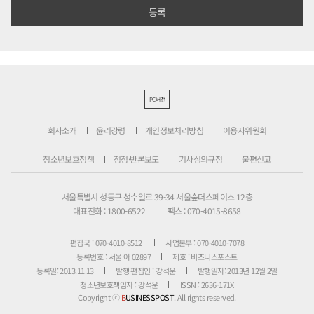
PC버전
회사소개
윤리강령
개인정보처리방침
이용자위원회
청소년보호정책
정정·반론보도
기사심의규정
불편신고
서울특별시 성동구 성수일로 39-34 서울숲더스페이스 12층
대표전화 : 1800-6522
팩스 : 070-4015-8658
편집국 : 070-4010-8512
사업본부 : 070-4010-7078
등록번호 : 서울 아 02897
제호 : 비즈니스포스트
등록일: 2013.11.13
발행·편집인 : 강석운
발행일자: 2013년 12월 2일
청소년보호책임자 : 강석운
ISSN : 2636-171X
Copyright ⓒ
B
USINESSPOST
. All rights reserved.