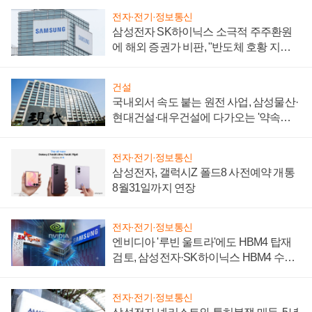
전자·전기·정보통신
삼성전자 SK하이닉스 소극적 주주환원
에 해외 증권가 비판, "반도체 호황 지속
성 의문"
건설
국내외서 속도 붙는 원전 사업, 삼성물산·
현대건설·대우건설에 다가오는 '약속의
시간'
전자·전기·정보통신
삼성전자, 갤럭시Z 폴드8 사전예약 개통
8월31일까지 연장
전자·전기·정보통신
엔비디아 '루빈 울트라'에도 HBM4 탑재
검토, 삼성전자·SK하이닉스 HBM4 수율
에 주도권 갈린다
전자·전기·정보통신