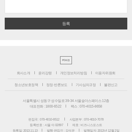
PC버전
회사소개
윤리강령
개인정보처리방침
이용자위원회
청소년보호정책
정정·반론보도
기사심의규정
불편신고
서울특별시 성동구 성수일로 39-34 서울숲더스페이스 12층
대표전화 : 1800-6522
팩스 : 070-4015-8658
편집국 : 070-4010-8512
사업본부 : 070-4010-7078
등록번호 : 서울 아 02897
제호 : 비즈니스포스트
등록일: 2013.11.13
발행·편집인 : 강석운
발행일자: 2013년 12월 2일