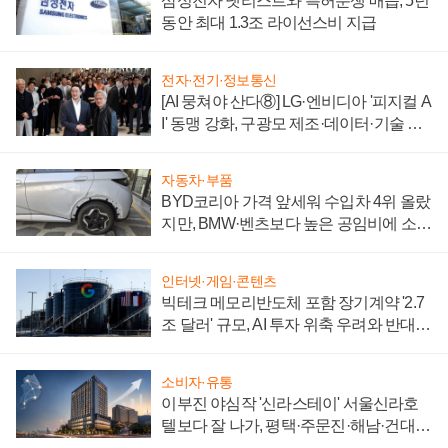
삼성전자 넷리스트와 특허분쟁 매듭, 5년
동안 최대 1.3조 라이선스비 지급
전자·전기·정보통신
[AI 뭉쳐야 산다⑧] LG·엔비디아 '피지컬 A
I' 동맹 강화, 구광모 제조·데이터·기술 결
집해 종합 로보틱스 기업으로
자동차·부품
BYD코리아 가격 앞세워 수입차 4위 올랐
지만, BMW·벤츠보다 높은 공임비에 소비
자 불만 폭발
인터넷·게임·콘텐츠
빅테크 메모리반도체 포함 장기계약 '2.7
조 달러' 규모, AI 투자 위축 우려와 반대
신호
소비자·유통
이부진 야심작 '신라스테이' 서울신라호
텔보다 잘 나가, 평택·주문진·해남·건대로
성장판 더 넓힌다