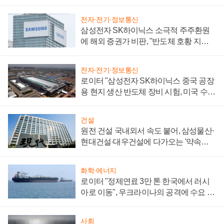
전자·전기·정보통신
삼성전자 SK하이닉스 소극적 주주환원
에 해외 증권가 비판, "반도체 호황 지속
성 의문"
전자·전기·정보통신
로이터 "삼성전자 SK하이닉스 중국 공장
용 현지 생산 반도체 장비 시험, 미국 수출
통제 대비"
건설
원전 건설 국내외서 속도 붙어, 삼성물산·
현대건설·대우건설에 다가오는 '약속의
시간'
화학·에너지
로이터 "정제연료 3만 톤 한국에서 러시
아로 이동", 우크라이나의 공격에 수요 늘
어
사회