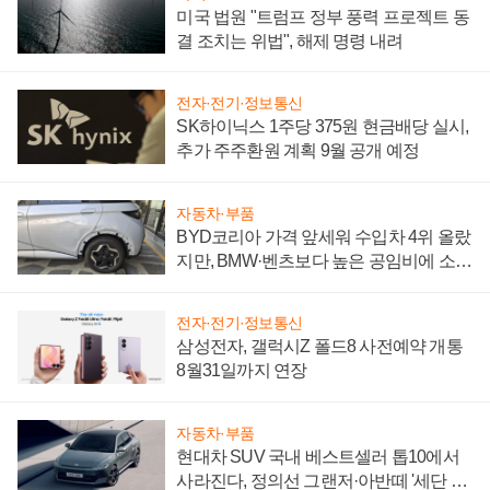
미국 법원 "트럼프 정부 풍력 프로젝트 동
결 조치는 위법", 해제 명령 내려
전자·전기·정보통신
SK하이닉스 1주당 375원 현금배당 실시,
추가 주주환원 계획 9월 공개 예정
자동차·부품
BYD코리아 가격 앞세워 수입차 4위 올랐
지만, BMW·벤츠보다 높은 공임비에 소비
자 불만 폭발
전자·전기·정보통신
삼성전자, 갤럭시Z 폴드8 사전예약 개통
8월31일까지 연장
자동차·부품
현대차 SUV 국내 베스트셀러 톱10에서
사라진다, 정의선 그랜저·아반떼 '세단 쌍