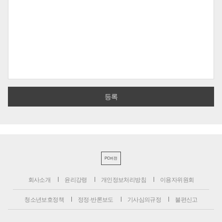
PC버전
회사소개
윤리강령
개인정보처리방침
이용자위원회
청소년보호정책
정정·반론보도
기사심의규정
불편신고