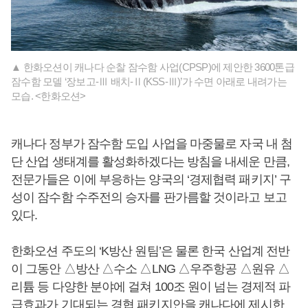
▲ 한화오션이 캐나다 순찰 잠수함 사업(CPSP)에 제안한 3600톤급
잠수함 모델 ‘장보고-Ⅲ 배치-Ⅱ(KSS-Ⅲ)’가 수면 아래로 내려가는
모습. <한화오션>
캐나다 정부가 잠수함 도입 사업을 마중물로 자국 내 첨
단 산업 생태계를 활성화하겠다는 방침을 내세운 만큼,
전문가들은 이에 부응하는 양국의 ‘경제협력 패키지’ 구
성이 잠수함 수주전의 승자를 판가름할 것이라고 보고
있다.
한화오션 주도의 ‘K방산 원팀’은 물론 한국 산업계 전반
이 그동안 △방산 △수소 △LNG △우주항공 △원유 △
리튬 등 다양한 분야에 걸쳐 100조 원이 넘는 경제적 파
급효과가 기대되는 경협 패키지안을 캐나다에 제시한