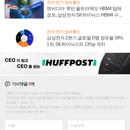
전자·전기·정보통신
엔비디아 '루빈 울트라'에도 HBM4 탑재
검토, 삼성전자·SK하이닉스 HBM4 수율
에 주도권 갈린다
전자·전기·정보통신
삼성전자 2분기 글로벌 D램 점유율 39%
1위, SK하이닉스와 13%p 격차
기사댓글
0
개
200자까지 쓰실 수 있습니다. (현재 0 byte / 최대 400byte)
저작권 등 다른 사람의 권리를 침해하거나 명예를 훼손하는 댓글은 관련 법률에 의해 제재
를 받을 수 있습니다.
타인에게 불쾌감을 주는 욕설 등 비하하는 단어가 내용에 포함되거나 인신공격성 글은 관
리자의 판단에 의해 삭제 합니다.