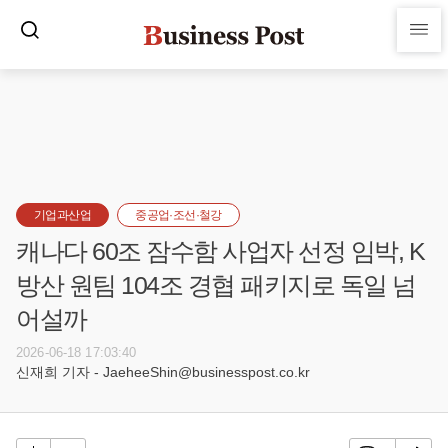
기업과산업
중공업·조선·철강
캐나다 60조 잠수함 사업자 선정 임박, K
방산 원팀 104조 경협 패키지로 독일 넘
어설까
2026-06-18 17:03:40
신재희 기자 - JaeheeShin@businesspost.co.kr