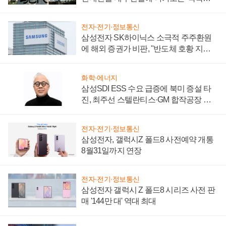
시간'
전자·전기·정보통신
삼성전자 SK하이닉스 소극적 주주환원
에 해외 증권가 비판, "반도체 호황 지속
성 의문"
화학·에너지
삼성SDI ESS 수요 급증에 북미 증설 타
진, 최주선 스텔란티스·GM 합작공장 건
설 재추진하나
전자·전기·정보통신
삼성전자, 갤럭시Z 폴드8 사전예약 개통
8월31일까지 연장
전자·전기·정보통신
삼성전자 갤럭시 Z 폴드8 시리즈 사전 판
매 '144만 대' 역대 최대