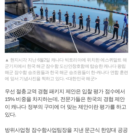
▲ 현지시각 지난 6월2일 캐나다 빅토리아에 위치한 에스퀴말트 해
군기지에서 한국 해군 잠수함 도산안창호함에 탑승한 캐나다 왕립
해군 잠수함 승조원들과 한국 해군 승조원들이 한-캐나다 연합 훈련
에 앞서 기념사진을 찍하고 있다. <대한민국 해군>
우선 절충교역 경협 패키지 제안은 입찰 평가 점수에서
15% 비중을 차지하는데, 전문가들은 한국의 경협 제안
이 캐나다 정부의 구미에 더 맞는 제안이란 평가를 하고
있다.
방위사업청 잠수함사업팀장을 지낸 문근식 한양대 공공