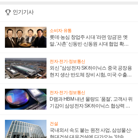
인기기사
소비자·유통
롯데·농심 창업주 시대 '라면 앙금'은 옛
말, '사촌' 신동빈·신동원 시대 협업 확대
일로
전자·전기·정보통신
외신 "삼성전자 SK하이닉스 중국 공장용
현지 생산 반도체 장비 시험, 미국 수출통
제 대비"
전자·전기·정보통신
D램과 HBM 내년 물량도 '품절', 고객사 위
기감이 삼성전자 SK하이닉스 협상력 더
키워
건설
국내외서 속도 붙는 원전 사업, 삼성물산·
현대건설·대우건설에 다가오는 '약속의