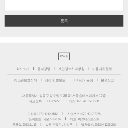
PC버전
회사소개
윤리강령
개인정보처리방침
이용자위원회
청소년보호정책
정정·반론보도
기사심의규정
불편신고
서울특별시 성동구 성수일로 39-34 서울숲더스페이스 12층
대표전화 : 1800-6522
팩스 : 070-4015-8658
편집국 : 070-4010-8512
사업본부 : 070-4010-7078
등록번호 : 서울 아 02897
제호 : 비즈니스포스트
등록일: 2013.11.13
발행·편집인 : 강석운
발행일자: 2013년 12월 2일