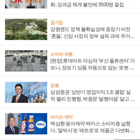
화, 성과급 체계 불만에 3500명 결집
공기업
강원랜드 정책 불확실성에 중장기 비전
'흔들', 신임 사장의 정부 설득 과제 무거워
져
소비자·유통
[현장] 롯데마트 야심작 '부산 물류센터' 가
보니, 장보기 상품 자동으로 담는 '로봇 40
0대' 장관
금융
삼섬증권 '상반기 영업이익 1조 클럽' 실
적 랠리 진행형, 박종문 '발행어음' 달고 연
임 향하나
바이오·제약
백상환 동아제약 박카스 소비자층 넓혔
다, '얼박사'로 '레트로'로 제품군 다변화
주효