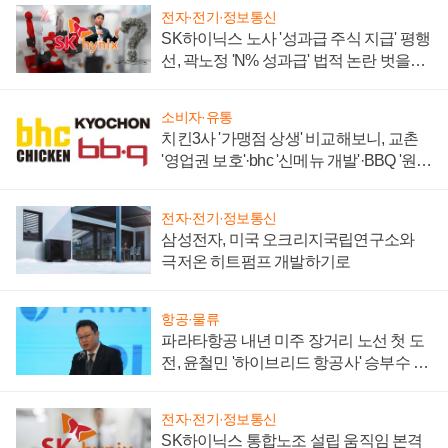
전자·전기·정보통신
SK하이닉스 노사 '성과급 주식 지급' 평행
선, 곽노정 'N% 성과급' 법적 논란 벗을지
주목
소비자·유통
치킨3사 '가맹점 상생' 비교해보니, 교촌
'영업권 보호'·bhc '신메뉴 개발'·BBQ '원가
부담'
전자·전기·정보통신
삼성전자, 미국 오크리지국립연구소와
극저온 히트펌프 개발하기로
항공·물류
파라타항공 내년 미주 장거리 노선 첫 도
전, 윤철민 '하이브리드 항공사' 승부수 통
할까
전자·전기·정보통신
SK하이닉스 통합노조 설립 움직임 본격