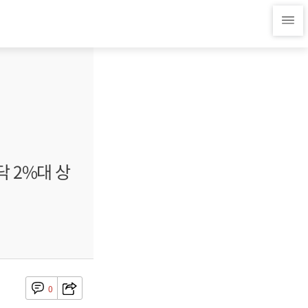
 2%대 상
0