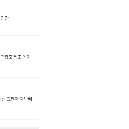
지 연장
화, 구광모 제조·데이
정의선 그랜저·아반떼