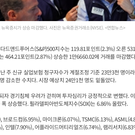
 뉴욕증시가 상승 마감했다. 사진은 뉴욕증권거래소(NYSE). <연합뉴스>
드앤드푸어스(S&P)500지수는 119.81포인트(2.3%) 오른 531
464.21포인트(2.87%) 상승한 1만6660.02에 거래를 마감했다
난 주 신규 실업보험 청구자수가 계절조정 기준 23만3천 명이라
명 감소한 수치다. 시장 예상치 24만1천 명도 밑돌았다.
되자 경기침체 우려가 걷히며 투자심리가 긍정적으로 변했다. 
 폭 상승했다. 필라델피아반도체지수(SOX)는 6.86% 올랐다.
 브로드컴(6.95%), 마이크론(6.07%), TSMC(6.13%), ASML(4.8
6%), 인텔(7.90%), 어플라이드머티리얼즈(6.74%), 램리서치(6.8