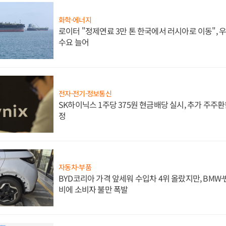
화학·에너지
로이터 "정제연료 3만 톤 한국에서 러시아로 이동",
수요 늘어
전자·전기·정보통신
SK하이닉스 1주당 375원 현금배당 실시, 추가 주주환
정
자동차·부품
BYD코리아 가격 앞세워 수입차 4위 올랐지만, BMW
비에 소비자 불만 폭발