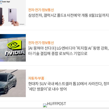
전자·전기·정보통신
삼성전자, 갤럭시Z 폴드8 사전예약 개통 8월31일까
전자·전기·정보통신
[AI 뭉쳐야 산다⑧] LG·엔비디아 '피지컬 AI' 동맹 강
터·기술 결집해 종합 로보틱스 기업으로
자동차·부품
현대차 SUV 국내 베스트셀러 톱10에서 사라진다, 
'세단 쌍끌이'로 내수 방어