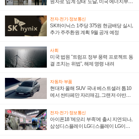
원자로 '임계 상태' 도달, 미국 에너지부
"중요한 이정표"
전자·전기·정보통신
SK하이닉스 1주당 375원 현금배당 실시,
추가 주주환원 계획 9월 공개 예정
사회
미국 법원 "트럼프 정부 풍력 프로젝트 동
결 조치는 위법", 해제 명령 내려
자동차·부품
현대차 올해 SUV 국내 베스트셀러 톱10
에서 싼타페만 자리매김, 그랜저·아반떼
'세단 쌍끌이'로 내수 방어
전자·전기·정보통신
아이폰18 '메모리 부족'에 출시 지연되나,
삼성디스플레이 LG디스플레이 LG이노
텍 '탈애플' 수익 다각화 속도