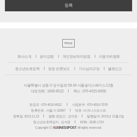
PC버전
회사소개
윤리강령
개인정보처리방침
이용자위원회
청소년보호정책
정정·반론보도
기사심의규정
불편신고
서울특별시 성동구 성수일로 39-34 서울숲더스페이스 12층
대표전화 : 1800-6522
팩스 : 070-4015-8658
편집국 : 070-4010-8512
사업본부 : 070-4010-7078
등록번호 : 서울 아 02897
제호 : 비즈니스포스트
등록일: 2013.11.13
발행·편집인 : 강석운
발행일자: 2013년 12월 2일
청소년보호책임자 : 강석운
ISSN : 2636-171X
Copyright ⓒ
B
USINESSPOST
. All rights reserved.