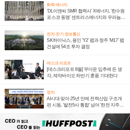
화학·에너지
'DL이앤씨 SMR 협력사' X에너지, '한수원
포스코 동맹' 센트러스에너지와 우라늄
계약 체결
전자·전기·정보통신
SK하이닉스, 용인 'Y2' 팹과 청주 'M17' 팹
건설에 54조 투자 결정
데스크 리포트
[데스크리포트 8월] 무더운 입추에 든 생
각, 제약바이오 하반기 훈풍 기대한다
정치
AI시대 맞아 25년 만에 전력산업 구조개
편 시동, '발전5사 통합' 넘어 '한전 지주사'
재편론도