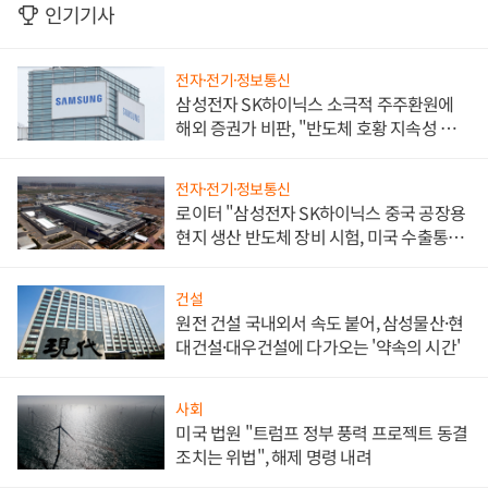
인기기사
전자·전기·정보통신
삼성전자 SK하이닉스 소극적 주주환원에
해외 증권가 비판, "반도체 호황 지속성 의
문"
전자·전기·정보통신
로이터 "삼성전자 SK하이닉스 중국 공장용
현지 생산 반도체 장비 시험, 미국 수출통제
대비"
건설
원전 건설 국내외서 속도 붙어, 삼성물산·현
대건설·대우건설에 다가오는 '약속의 시간'
사회
미국 법원 "트럼프 정부 풍력 프로젝트 동결
조치는 위법", 해제 명령 내려