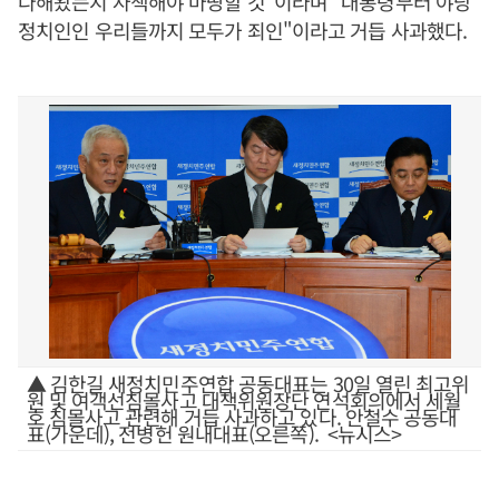
다해왔는지 자책해야 마땅할 것"이라며 "대통령부터 야당
정치인인 우리들까지 모두가 죄인"이라고 거듭 사과했다.
▲ 김한길 새정치민주연합 공동대표는 30일 열린 최고위
원 및 여객선침몰사고 대책위원장단 연석회의에서 세월
호 침몰사고 관련해 거듭 사과하고 있다. 안철수 공동대
표(가운데), 전병헌 원내대표(오른쪽). <뉴시스>