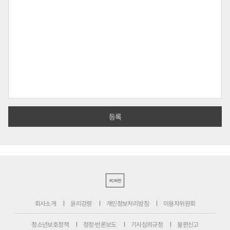
PC버전
회사소개
윤리강령
개인정보처리방침
이용자위원회
청소년보호정책
정정·반론보도
기사심의규정
불편신고