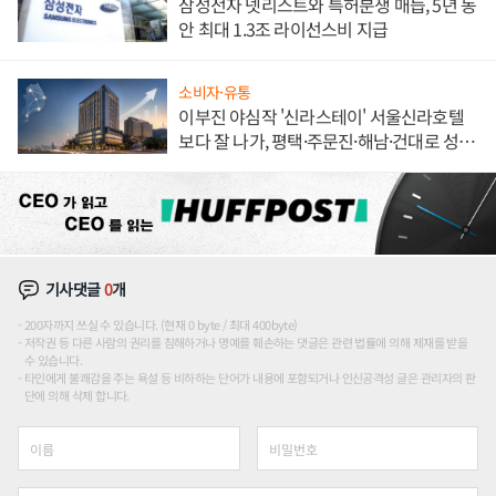
삼성전자 넷리스트와 특허분쟁 매듭, 5년 동
안 최대 1.3조 라이선스비 지급
소비자·유통
이부진 야심작 '신라스테이' 서울신라호텔
보다 잘 나가, 평택·주문진·해남·건대로 성
장판 더 넓힌다
기사댓글
0
개
200자까지 쓰실 수 있습니다. (현재 0 byte / 최대 400byte)
저작권 등 다른 사람의 권리를 침해하거나 명예를 훼손하는 댓글은 관련 법률에 의해 제재를 받을
수 있습니다.
타인에게 불쾌감을 주는 욕설 등 비하하는 단어가 내용에 포함되거나 인신공격성 글은 관리자의 판
단에 의해 삭제 합니다.