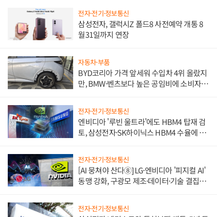
전자·전기·정보통신
삼성전자, 갤럭시Z 폴드8 사전예약 개통 8
월31일까지 연장
자동차·부품
BYD코리아 가격 앞세워 수입차 4위 올랐지
만, BMW·벤츠보다 높은 공임비에 소비자
불만 폭발
전자·전기·정보통신
엔비디아 '루빈 울트라'에도 HBM4 탑재 검
토, 삼성전자·SK하이닉스 HBM4 수율에 주
도권 갈린다
전자·전기·정보통신
[AI 뭉쳐야 산다⑧] LG·엔비디아 '피지컬 AI'
동맹 강화, 구광모 제조·데이터·기술 결집
해 종합 로보틱스 기업으로
전자·전기·정보통신