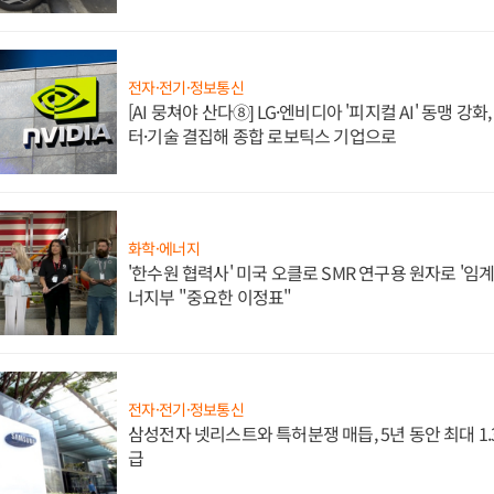
전자·전기·정보통신
[AI 뭉쳐야 산다⑧] LG·엔비디아 '피지컬 AI' 동맹 강
터·기술 결집해 종합 로보틱스 기업으로
화학·에너지
'한수원 협력사' 미국 오클로 SMR 연구용 원자로 '임계 
너지부 "중요한 이정표"
전자·전기·정보통신
삼성전자 넷리스트와 특허분쟁 매듭, 5년 동안 최대 1
급