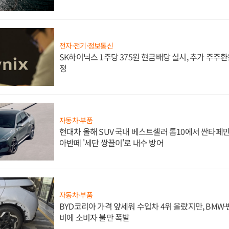
전자·전기·정보통신
SK하이닉스 1주당 375원 현금배당 실시, 추가 주주환
정
자동차·부품
현대차 올해 SUV 국내 베스트셀러 톱10에서 싼타페만
아반떼 '세단 쌍끌이'로 내수 방어
자동차·부품
BYD코리아 가격 앞세워 수입차 4위 올랐지만, BMW
비에 소비자 불만 폭발