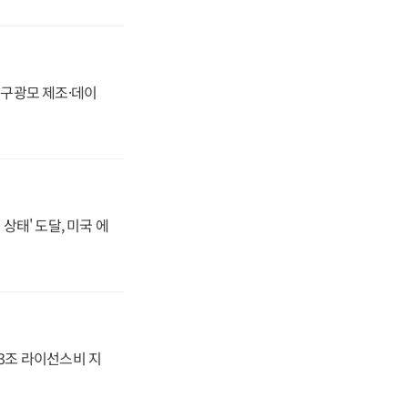
화, 구광모 제조·데이
상태' 도달, 미국 에
.3조 라이선스비 지