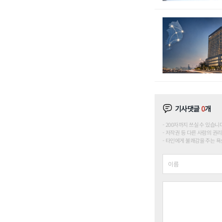
기사댓글
0
개
200자까지 쓰실 수 있습니다. (
저작권 등 다른 사람의 권리
타인에게 불쾌감을 주는 욕설