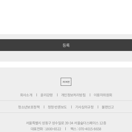
PC버전
회사소개
윤리강령
개인정보처리방침
이용자위원회
청소년보호정책
정정·반론보도
기사심의규정
불편신고
서울특별시 성동구 성수일로 39-34 서울숲더스페이스 12층
대표전화 : 1800-6522
팩스 : 070-4015-8658