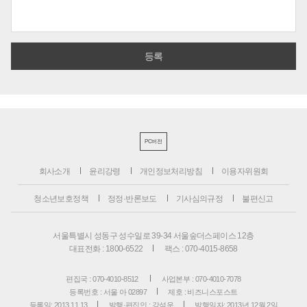
PC버전
회사소개
윤리강령
개인정보처리방침
이용자위원회
청소년보호정책
정정·반론보도
기사심의규정
불편신고
서울특별시 성동구 성수일로 39-34 서울숲더스페이스 12층
대표전화 : 1800-6522
팩스 : 070-4015-8658
편집국 : 070-4010-8512
사업본부 : 070-4010-7078
등록번호 : 서울 아 02897
제호 : 비즈니스포스트
등록일: 2013.11.13
발행·편집인 : 강석운
발행일자: 2013년 12월 2일