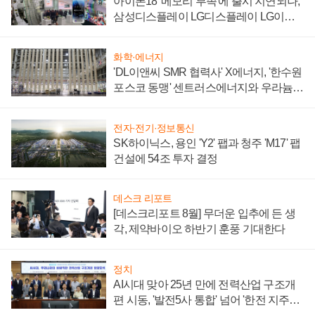
아이폰18 '메모리 부족'에 출시 지연되나,
삼성디스플레이 LG디스플레이 LG이노
텍 '탈애플' 수익 다각화 속도
화학·에너지
'DL이앤씨 SMR 협력사' X에너지, '한수원
포스코 동맹' 센트러스에너지와 우라늄
계약 체결
전자·전기·정보통신
SK하이닉스, 용인 'Y2' 팹과 청주 'M17' 팹
건설에 54조 투자 결정
데스크 리포트
[데스크리포트 8월] 무더운 입추에 든 생
각, 제약바이오 하반기 훈풍 기대한다
정치
AI시대 맞아 25년 만에 전력산업 구조개
편 시동, '발전5사 통합' 넘어 '한전 지주사'