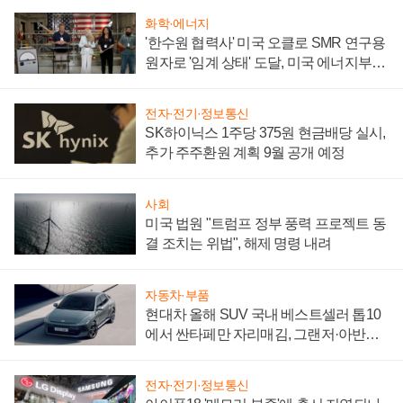
화학·에너지
'한수원 협력사' 미국 오클로 SMR 연구용
원자로 '임계 상태' 도달, 미국 에너지부
"중요한 이정표"
전자·전기·정보통신
SK하이닉스 1주당 375원 현금배당 실시,
추가 주주환원 계획 9월 공개 예정
사회
미국 법원 "트럼프 정부 풍력 프로젝트 동
결 조치는 위법", 해제 명령 내려
자동차·부품
현대차 올해 SUV 국내 베스트셀러 톱10
에서 싼타페만 자리매김, 그랜저·아반떼
'세단 쌍끌이'로 내수 방어
전자·전기·정보통신