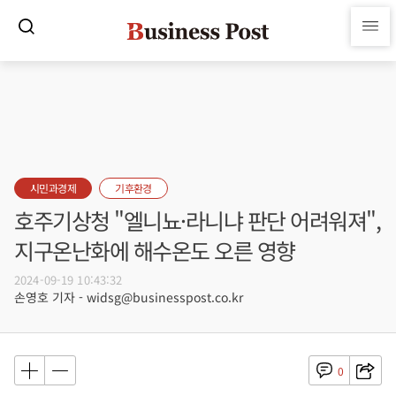
시민과경제
기후환경
호주기상청 "엘니뇨·라니냐 판단 어려워져",
지구온난화에 해수온도 오른 영향
2024-09-19 10:43:32
손영호 기자 - widsg@businesspost.co.kr
0