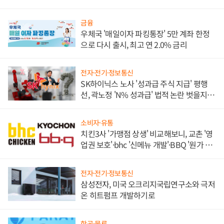
금융
우체국 '매일이자 파킹통장' 5만 계좌 한정
으로 다시 출시, 최고 연 2.0% 금리
전자·전기·정보통신
SK하이닉스 노사 '성과급 주식 지급' 평행
선, 곽노정 'N% 성과급' 법적 논란 벗을지 주
목
소비자·유통
치킨3사 '가맹점 상생' 비교해보니, 교촌 '영
업권 보호'·bhc '신메뉴 개발'·BBQ '원가 부
담'
전자·전기·정보통신
삼성전자, 미국 오크리지국립연구소와 극저
온 히트펌프 개발하기로
항공·물류