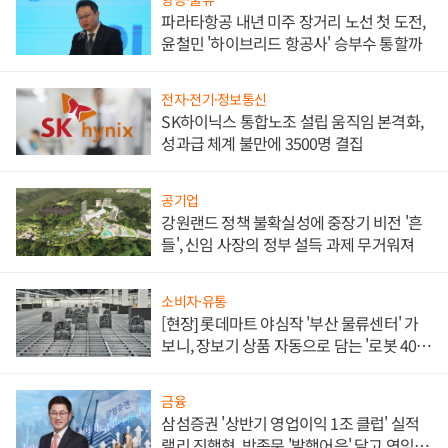
파라타항공 내년 미주 장거리 노선 첫 도전,
윤철민 '하이브리드 항공사' 승부수 통할까
전자·전기·정보통신
SK하이닉스 통합노조 설립 움직임 본격화,
성과급 체계 불만에 3500명 결집
공기업
강원랜드 정책 불확실성에 중장기 비전 '흔
들', 신임 사장의 정부 설득 과제 무거워져
소비자·유통
[현장] 롯데마트 야심작 '부산 물류센터' 가
보니, 장보기 상품 자동으로 담는 '로봇 400
대' 장관
금융
삼섬증권 '상반기 영업이익 1조 클럽' 실적
랠리 진행형, 박종문 '발행어음' 달고 연임 향