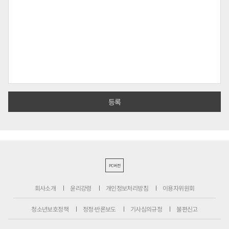
PC버전
회사소개
윤리강령
개인정보처리방침
이용자위원회
청소년보호정책
정정·반론보도
기사심의규정
불편신고