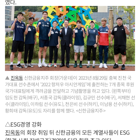
였다.
▲
진옥동
신한금융지주 회장(가운데)이 2023년 8월29일 충북 진천 국
가대표 선수촌에서 ‘2022 항저우 아시안게임’에 출전하는 7개 종목 후원
국가대표팀에게 격려금을 전달하고 기념촬영을 하고 있다. (왼쪽부터)
임도헌 감독(배구), 서종국 감독(클라이밍), 김규민 선수(배구), 서채현 선
수(클라이밍), 이하림 선수(유도), 천은비 선수(하키), 이남용 선수(하키),
황희태 감독(유도)도 자리를 함께 했다. <신한금융지주>
△ESG경영 강화
진옥동
의 회장 취임 뒤 신한금융의 모든 계열사들이 ESG