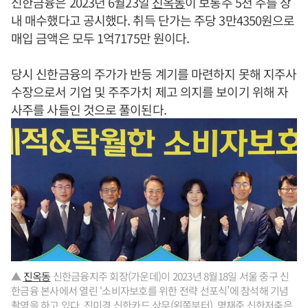
신한금융은 2023년 6월23일
진옥동
이 보통주 5천 주를 장
내 매수했다고 공시했다. 취득 단가는 주당 3만4350원으로
매입 금액은 모두 1억7175만 원이다.
당시 신한금융의 주가가 반등 계기를 마련하지 못해 지주사
수장으로서 기업 및 주주가치 제고 의지를 보이기 위해 자
사주를 사들인 것으로 풀이된다.
▲
진옥동
신한금융지주 회장(가운데)이 2023년 8월18일 서울 중구 신
한금융 본사에서 열린 ‘소비자보호를 위한 전략 선포식’에 참석해 기념
촬영을 하고 있다. 진미경 신한카드 상무(왼쪽부터), 명재준 신한저축은