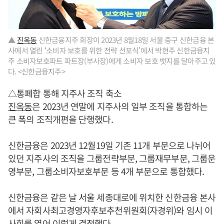
▲
진옥동
신한금융지주 회장이 2023년 8월18일 서울 중구 신한금융 본
사에서 열린 ‘소비자 보호를 위한 전략 선포식’에서 박현주 신한금융지
주 소비자보호파트 파트장(부사장)에게 소비자 보호 뱃지를 달아주고 있
다. <신한금융지주>
△통폐합 통해 지주사 조직 축소
진옥동
은 2023년 연말에 지주사의 일부 조직을 통합하는
큰 폭의 조직개편을 단행했다.
신한금융은 2023년 12월19일 기존 11개 부문으로 나뉘어
있던 지주사의 조직을 그룹전략부문, 그룹재무부문, 그룹운
영부문, 그룹소비자보호부문 등 4개 부문으로 통합했다.
신한금융은 같은 날 서울 세종대로에 위치한 신한금융 본사
에서 자회사최고경영자후보추천위원회(자경위)와 임시 이
사회를 열어 이렇게 결정했다.