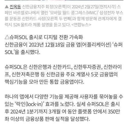
▲
진옥동
신한금융지주 회장(오른쪽)이 2024년 2월27일(현지시각) 스
페인 바르셀로나에서 열린 ‘모바일 월드 콩그레스(MWC)’ 삼성전자 부스
를 문동권 신한카드 사장(오른쪽 두 번째)과 함께 방문해 관계자에게 갤
럭시 S24 울트라 제품 설명을 듣고 있다. <연합뉴스>
△슈퍼SOL 출시로 디지털 전환 가속화
신한금융이 2023년 12월18일 금융 앱(어플리케이션) ‘슈퍼
SOL’을 출시했다.
슈퍼SOL은 신한은행과 신한카드, 신한투자증권, 신한라이
프, 신한저축은행 등 신한금융 주요 계열사 5곳 금융앱의
핵심기능을 모아 만든 통합 금융앱이다.
하나의 앱에서 다양한 기능을 제공해 사용자를 묶어놓을 수
있는 ‘락인(lock-in)’ 효과를 노렸다. 실세 슈퍼SOL은 출시
후 2024년 1분기까지 3개월 여 동안 플랫폼 안에서 350만
좌 이상의 금융상품 판매 실적을 달성했다.