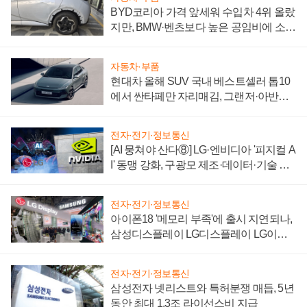
BYD코리아 가격 앞세워 수입차 4위 올랐
지만, BMW·벤츠보다 높은 공임비에 소비
자 불만 폭발
자동차·부품
현대차 올해 SUV 국내 베스트셀러 톱10
에서 싼타페만 자리매김, 그랜저·아반떼
'세단 쌍끌이'로 내수 방어
전자·전기·정보통신
[AI 뭉쳐야 산다⑧] LG·엔비디아 '피지컬 A
I' 동맹 강화, 구광모 제조·데이터·기술 결
집해 종합 로보틱스 기업으로
전자·전기·정보통신
아이폰18 '메모리 부족'에 출시 지연되나,
삼성디스플레이 LG디스플레이 LG이노
텍 '탈애플' 수익 다각화 속도
전자·전기·정보통신
삼성전자 넷리스트와 특허분쟁 매듭, 5년
동안 최대 1.3조 라이선스비 지급