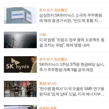
어
전자·전기·정보통신
삼성전자 SK하이닉스 소극적 주주환원
에 해외 증권가 비판, "반도체 호황 지속
성 의문"
사회
미국 법원 "트럼프 정부 풍력 프로젝트 동
결 조치는 위법", 해제 명령 내려
전자·전기·정보통신
SK하이닉스 1주당 375원 현금배당 실시,
추가 주주환원 계획 9월 공개 예정
화학·에너지
'한수원 협력사' 미국 오클로 SMR 연구용
원자로 '임계 상태' 도달, 미국 에너지부
"중요한 이정표"
자동차·부품