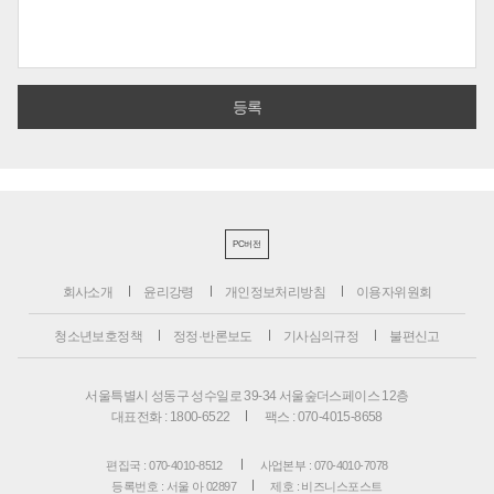
PC버전
회사소개
윤리강령
개인정보처리방침
이용자위원회
청소년보호정책
정정·반론보도
기사심의규정
불편신고
서울특별시 성동구 성수일로 39-34 서울숲더스페이스 12층
대표전화 : 1800-6522
팩스 : 070-4015-8658
편집국 : 070-4010-8512
사업본부 : 070-4010-7078
등록번호 : 서울 아 02897
제호 : 비즈니스포스트