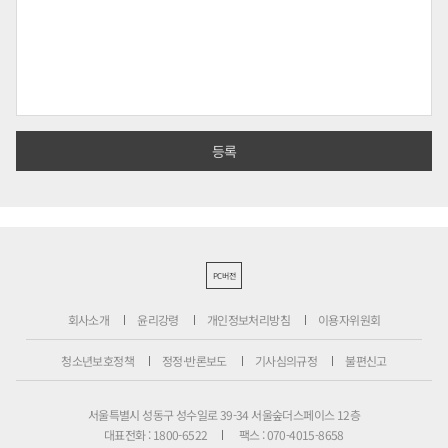
PC버전
회사소개
윤리강령
개인정보처리방침
이용자위원회
청소년보호정책
정정·반론보도
기사심의규정
불편신고
서울특별시 성동구 성수일로 39-34 서울숲더스페이스 12층
대표전화 : 1800-6522
팩스 : 070-4015-8658