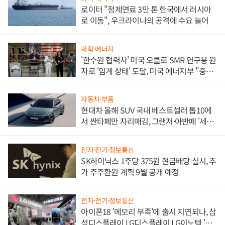
로이터 "정제연료 3만 톤 한국에서 러시아
로 이동", 우크라이나의 공격에 수요 늘어
화학·에너지
'한수원 협력사' 미국 오클로 SMR 연구용 원
자로 '임계 상태' 도달, 미국 에너지부 "중요
한 이정표"
자동차·부품
현대차 올해 SUV 국내 베스트셀러 톱10에
서 싼타페만 자리매김, 그랜저·아반떼 '세단
쌍끌이'로 내수 방어
전자·전기·정보통신
SK하이닉스 1주당 375원 현금배당 실시, 추
가 주주환원 계획 9월 공개 예정
전자·전기·정보통신
아이폰18 '메모리 부족'에 출시 지연되나, 삼
성디스플레이 LG디스플레이 LG이노텍 '탈