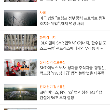
애플' 수익 다각화 속도
사회
미국 법원 "트럼프 정부 풍력 프로젝트 동결
조치는 위법", 해제 명령 내려
화학·에너지
'DL이앤씨 SMR 협력사' X에너지, '한수원 포
스코 동맹' 센트러스에너지와 우라늄 계약
체결
전자·전기·정보통신
SK하이닉스 노사 '성과급 주식지급' 평행선,
곽노정 'N% 성과급' 법적 논란 벗을지 주목
전자·전기·정보통신
SK하이닉스, 용인 'Y2' 팹과 청주 'M17' 팹
건설에 54조 투자 결정