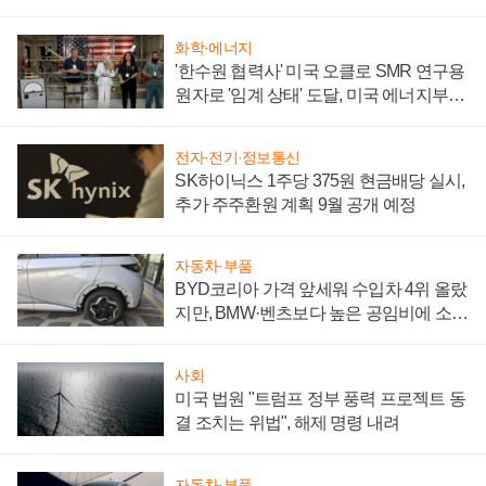
성 의문"
화학·에너지
'한수원 협력사' 미국 오클로 SMR 연구용
원자로 '임계 상태' 도달, 미국 에너지부
"중요한 이정표"
전자·전기·정보통신
SK하이닉스 1주당 375원 현금배당 실시,
추가 주주환원 계획 9월 공개 예정
자동차·부품
BYD코리아 가격 앞세워 수입차 4위 올랐
지만, BMW·벤츠보다 높은 공임비에 소비
자 불만 폭발
사회
미국 법원 "트럼프 정부 풍력 프로젝트 동
결 조치는 위법", 해제 명령 내려
자동차·부품