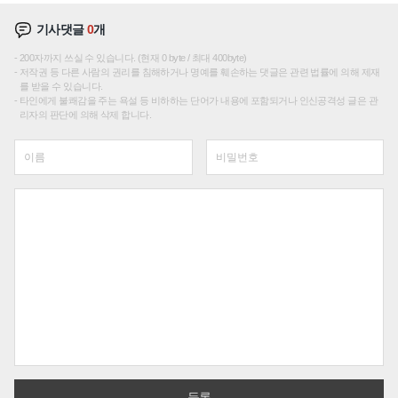
기사댓글
0
개
200자까지 쓰실 수 있습니다. (현재 0 byte / 최대 400byte)
저작권 등 다른 사람의 권리를 침해하거나 명예를 훼손하는 댓글은 관련 법률에 의해 제재
를 받을 수 있습니다.
타인에게 불쾌감을 주는 욕설 등 비하하는 단어가 내용에 포함되거나 인신공격성 글은 관
리자의 판단에 의해 삭제 합니다.