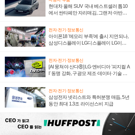
현대차 올해 SUV 국내 베스트셀러 톱10
에서 싼타페만 자리매김, 그랜저·아반떼
'세단 쌍끌이'로 내수 방어
전자·전기·정보통신
아이폰18 '메모리 부족'에 출시 지연되나,
삼성디스플레이 LG디스플레이 LG이노
텍 '탈애플' 수익 다각화 속도
전자·전기·정보통신
[AI 뭉쳐야 산다⑧] LG·엔비디아 '피지컬 A
I' 동맹 강화, 구광모 제조·데이터·기술 결
집해 종합 로보틱스 기업으로
전자·전기·정보통신
삼성전자 넷리스트와 특허분쟁 매듭, 5년
동안 최대 1.3조 라이선스비 지급