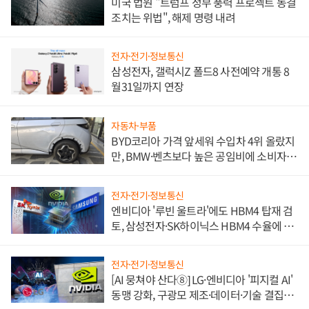
미국 법원 "트럼프 정부 풍력 프로젝트 동결
조치는 위법", 해제 명령 내려
전자·전기·정보통신
삼성전자, 갤럭시Z 폴드8 사전예약 개통 8
월31일까지 연장
자동차·부품
BYD코리아 가격 앞세워 수입차 4위 올랐지
만, BMW·벤츠보다 높은 공임비에 소비자
불만 폭발
전자·전기·정보통신
엔비디아 '루빈 울트라'에도 HBM4 탑재 검
토, 삼성전자·SK하이닉스 HBM4 수율에 주
도권 갈린다
전자·전기·정보통신
[AI 뭉쳐야 산다⑧] LG·엔비디아 '피지컬 AI'
동맹 강화, 구광모 제조·데이터·기술 결집