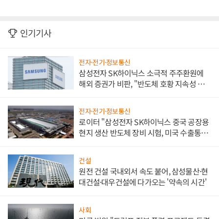
인기기사
전자·전기·정보통신
삼성전자 SK하이닉스 소극적 주주환원에
해외 증권가 비판, "반도체 호황 지속성 의
문"
전자·전기·정보통신
로이터 "삼성전자 SK하이닉스 중국 공장용
현지 생산 반도체 장비 시험, 미국 수출통제
대비"
건설
원전 건설 국내외서 속도 붙어, 삼성물산·현
대건설·대우건설에 다가오는 '약속의 시간'
사회