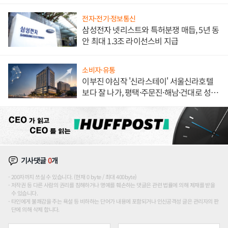
해 종합 로보틱스 기업으로
전자·전기·정보통신
삼성전자 넷리스트와 특허분쟁 매듭, 5년 동
안 최대 1.3조 라이선스비 지급
소비자·유통
이부진 야심작 '신라스테이' 서울신라호텔
보다 잘 나가, 평택·주문진·해남·건대로 성
장판 더 넓힌다
기사댓글
0
개
200자까지 쓰실 수 있습니다. (현재 0 byte / 최대 400byte)
저작권 등 다른 사람의 권리를 침해하거나 명예를 훼손하는 댓글은 관련 법률에 의해 제재를 받을
수 있습니다.
타인에게 불쾌감을 주는 욕설 등 비하하는 단어가 내용에 포함되거나 인신공격성 글은 관리자의 판
단에 의해 삭제 합니다.