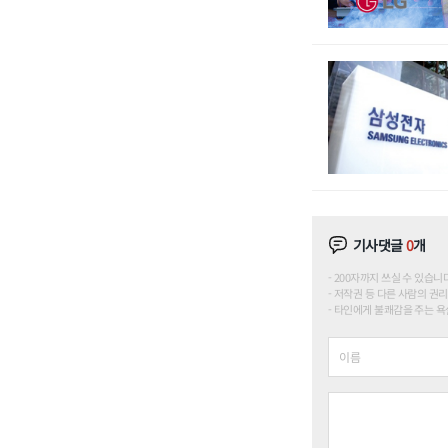
기사댓글
0
개
200자까지 쓰실 수 있습니다. (
저작권 등 다른 사람의 권리
타인에게 불쾌감을 주는 욕설