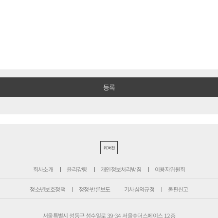
PC버전
회사소개
윤리강령
개인정보처리방침
이용자위원회
청소년보호정책
정정·반론보도
기사심의규정
불편신고
서울특별시 성동구 성수일로 39-34 서울숲더스페이스 12층