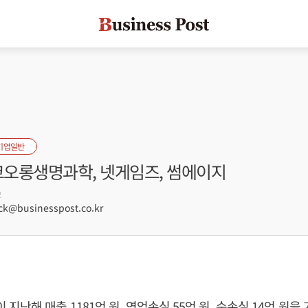
기업일반
 코오롱생명과학, 넷게임즈, 썸에이지
2
k@businesspost.co.kr
난해 매출 1181억 원, 영업손실 55억 원, 순손실 14억 원을