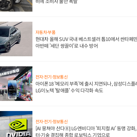
비에 소비자 불만 폭발
자동차·부품
현대차 올해 SUV 국내 베스트셀러 톱10에서 싼타페만
아반떼 '세단 쌍끌이'로 내수 방어
전자·전기·정보통신
아이폰18 '메모리 부족'에 출시 지연되나, 삼성디스
LG이노텍 '탈애플' 수익 다각화 속도
전자·전기·정보통신
[AI 뭉쳐야 산다⑧] LG·엔비디아 '피지컬 AI' 동맹 강
터·기술 결집해 종합 로보틱스 기업으로