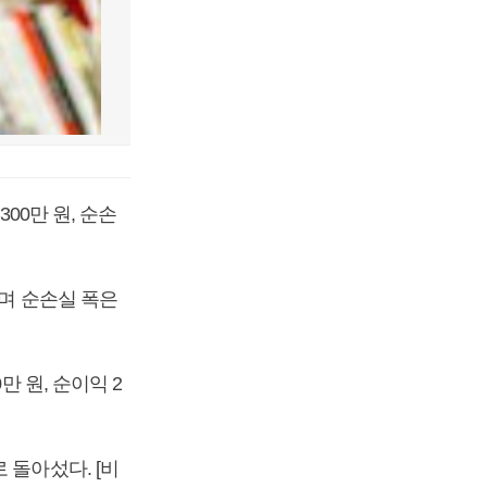
00만 원, 순손
으며 순손실 폭은
만 원, 순이익 2
 돌아섰다. [비