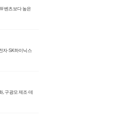
MW·벤츠보다 높은
성전자·SK하이닉스
강화, 구광모 제조·데