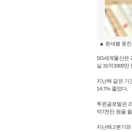
▲ 윤새봄 웅진
SG세계물산은 2
실 31억3300
지난해 같은 기간
14.7% 줄었다.
투윈글로벌은 2분
억7천만 원을 
지난해 2분기와 