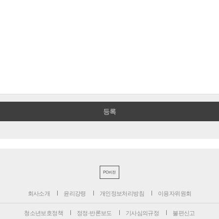
PC버전
회사소개
윤리강령
개인정보처리방침
이용자위원회
청소년보호정책
정정·반론보도
기사심의규정
불편신고