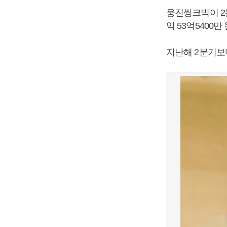
웅진씽크빅이 2분
익 53억5400
지난해 2분기보다 