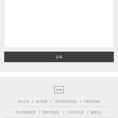
PC버전
회사소개
윤리강령
개인정보처리방침
이용자위원회
청소년보호정책
정정·반론보도
기사심의규정
불편신고