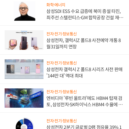
화학·에너지
삼성SDI ESS 수요 급증에 북미 증설 타진,
최주선 스텔란티스·GM 합작공장 건설 재추
진하나
전자·전기·정보통신
삼성전자, 갤럭시Z 폴드8 사전예약 개통 8
월31일까지 연장
전자·전기·정보통신
삼성전자 갤럭시 Z 폴드8 시리즈 사전 판매
'144만 대' 역대 최대
전자·전기·정보통신
엔비디아 '루빈 울트라'에도 HBM4 탑재 검
토, 삼성전자·SK하이닉스 HBM4 수율에 주
도권 갈린다
전자·전기·정보통신
삼성전자 2분기 글로벌 D램 점유율 39% 1