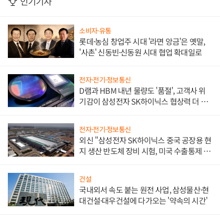
인기기사
소비자·유통
롯데·농심 창업주 시대 '라면 앙금'은 옛말,
'사촌' 신동빈·신동원 시대 협업 확대일로
전자·전기·정보통신
D램과 HBM 내년 물량도 '품절', 고객사 위
기감이 삼성전자 SK하이닉스 협상력 더 키
워
전자·전기·정보통신
외신 "삼성전자 SK하이닉스 중국 공장용 현
지 생산 반도체 장비 시험, 미국 수출통제 대
비"
건설
국내외서 속도 붙는 원전 사업, 삼성물산·현
대건설·대우건설에 다가오는 '약속의 시간'