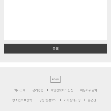
PC버전
회사소개
윤리강령
개인정보처리방침
이용자위원회
청소년보호정책
정정·반론보도
기사심의규정
불편신고