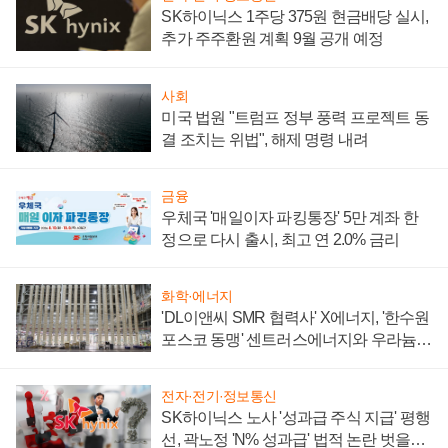
SK하이닉스 1주당 375원 현금배당 실시,
추가 주주환원 계획 9월 공개 예정
사회
미국 법원 "트럼프 정부 풍력 프로젝트 동
결 조치는 위법", 해제 명령 내려
금융
우체국 '매일이자 파킹통장' 5만 계좌 한
정으로 다시 출시, 최고 연 2.0% 금리
화학·에너지
'DL이앤씨 SMR 협력사' X에너지, '한수원
포스코 동맹' 센트러스에너지와 우라늄
계약 체결
전자·전기·정보통신
SK하이닉스 노사 '성과급 주식 지급' 평행
선, 곽노정 'N% 성과급' 법적 논란 벗을지