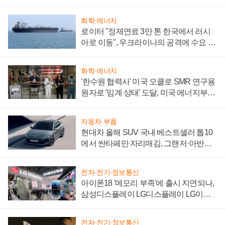
화학·에너지
로이터 "정제연료 3만 톤 한국에서 러시
아로 이동", 우크라이나의 공격에 수요 늘
어
화학·에너지
'한수원 협력사' 미국 오클로 SMR 연구용
원자로 '임계 상태' 도달, 미국 에너지부
"중요한 이정표"
자동차·부품
현대차 올해 SUV 국내 베스트셀러 톱10
에서 싼타페만 자리매김, 그랜저·아반떼
'세단 쌍끌이'로 내수 방어
전자·전기·정보통신
아이폰18 '메모리 부족'에 출시 지연되나,
삼성디스플레이 LG디스플레이 LG이노
텍 '탈애플' 수익 다각화 속도
전자·전기·정보통신