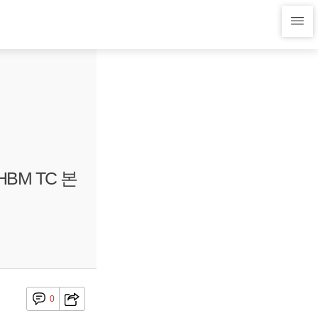
BM TC 본
0