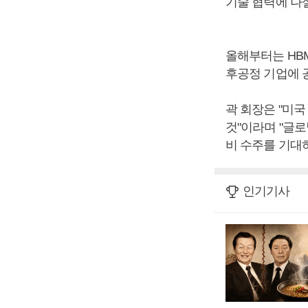
기술 협력에 나
올해부터는 HBM
후공정 기업에 
곽 회장은 "미
것"이라며 "글
비 수주를 기대
인기기사