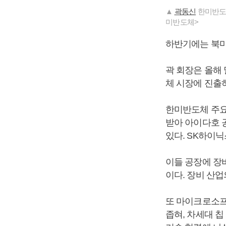
▲
곽동신
한미반도체
미반도체>
하반기에는 북미
곽 회장은 올해 
체 시장에 진출
한미반도체 주요
받아 아이다호 
있다. SK하이
이들 공장에 장
이다. 장비 산업
또 마이크로소프트
좁혀, 차세대 칩