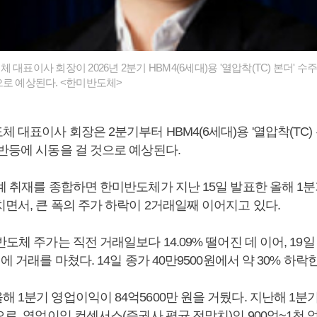
 대표이사 회장이 2026년 2분기 HBM4(6세대)용 '열압착(TC) 본더' 
으로 예상된다. <한미반도체>
 대표이사 회장은 2분기부터 HBM4(6세대)용 '열압착(TC) 
 반등에 시동을 걸 것으로 예상된다.
계 취재를 종합하면 한미반도체가 지난 15일 발표한 올해 1
면서, 큰 폭의 주가 하락이 2거래일째 이어지고 있다.
도체 주가는 직전 거래일보다 14.09% 떨어진 데 이어, 19일 
에 거래를 마쳤다. 14일 종가 40만9500원에서 약 30% 하락
 1분기 영업이익이 84억5600만 원을 거뒀다. 지난해 1분기
으로, 영업이익 컨센서스(증권사 평균 전망치)인 900억~1천 