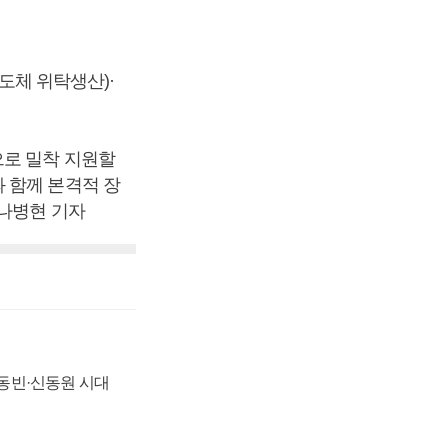
반도체 위탁생산)·
으로 밀착 지원할
 함께 본격적 장
 나병현 기자
 신동빈·신동원 시대