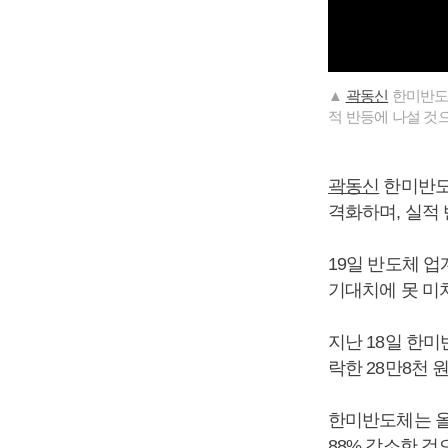
▲
곽동신
한미반도체
적 반등에 나설 것
곽동신
한미반도체
격화하며, 실적
19일 반도체 업
기대치에 못 미치
지난 18일 한미반
락한 28만8천 원
한미반도체는 올해
88% 감소한 것