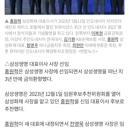
▲
홍원학
삼성화재 대표이사가 2023년 5월11일 인도네시아 자카르타
세인트 레지스 호텔에서 열린 'K파이낸스 위크 인 인도네시아 2023' 행
사에서 참석자들과 기념촬영을 하고 있다. 왼쪽부터
이복현
금융감독원
장, 이상덕 주인도네시아 한국대사,
김기환
KB손해보험 사장,
홍원학
삼
성화재 대표,
함영주
하나금융지주 회장,
최현만
미래에셋증권 회장, 루
훗 판자이탄 인도네시아 해양투자조정장관. <연합뉴스>
△삼성생명 대표이사 사장 선임
홍원학
은 삼성생명 사장에 선임되면서 삼성생명을 떠난 지
3년 만에 금의환향했다.
삼성생명은 2023년 12월1일 임원후보추천위원회를 열어
삼성화재 사장을 맡고 있던
홍원학
을 신임 대표이사 후보로
추천했다.
홍원학
이 새 대표에 내정되면서
전영묵
삼성생명 사장은 임