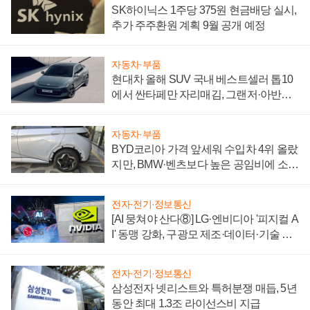
SK하이닉스 1주당 375원 현금배당 실시,
추가 주주환원 계획 9월 공개 예정
자동차·부품
현대차 올해 SUV 국내 베스트셀러 톱10
에서 싼타페만 자리매김, 그랜저·아반떼
'세단 쌍끌이'로 내수 방어
자동차·부품
BYD코리아 가격 앞세워 수입차 4위 올랐
지만, BMW·벤츠보다 높은 공임비에 소비
자 불만 폭발
전자·전기·정보통신
[AI 뭉쳐야 산다⑧] LG·엔비디아 '피지컬 A
I' 동맹 강화, 구광모 제조·데이터·기술 결
집해 종합 로보틱스 기업으로
전자·전기·정보통신
삼성전자 넷리스트와 특허분쟁 매듭, 5년
동안 최대 1.3조 라이선스비 지급