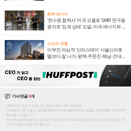
화학·에너지
'한수원 협력사' 미국 오클로 SMR 연구용
원자로 '임계 상태' 도달, 미국 에너지부
"중요한 이정표"
소비자·유통
이부진 야심작 '신라스테이' 서울신라호
텔보다 잘 나가, 평택·주문진·해남·건대로
성장판 더 넓힌다
기사댓글
0
개
200자까지 쓰실 수 있습니다. (현재 0 byte / 최대 400byte)
저작권 등 다른 사람의 권리를 침해하거나 명예를 훼손하는 댓글은 관련 법률에 의해 제재
를 받을 수 있습니다.
타인에게 불쾌감을 주는 욕설 등 비하하는 단어가 내용에 포함되거나 인신공격성 글은 관
리자의 판단에 의해 삭제 합니다.