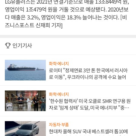
LG유플러스는 2021년 연결기준으로 매출 13조8449억 원,
영업이익 1조479억 원을 거둘 것으로 예상됐다. 2020년보
다 매출은 3.2%, 영업이익은 18.3% 늘어나는 것이다. [비
즈니스포스트 신재희 기자]
인기기사
화학·에너지
로이터 "정제연료 3만 톤 한국에서 러시아
로 이동", 우크라이나의 공격에 수요 늘어
화학·에너지
'한수원 협력사' 미국 오클로 SMR 연구용 원
자로 '임계 상태' 도달, 미국 에너지부 "중요
한 이정표"
자동차·부품
현대차 올해 SUV 국내 베스트셀러 톱10에