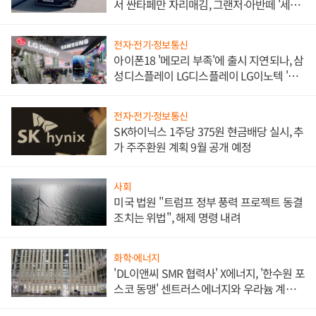
서 싼타페만 자리매김, 그랜저·아반떼 '세단
쌍끌이'로 내수 방어
전자·전기·정보통신
아이폰18 '메모리 부족'에 출시 지연되나, 삼
성디스플레이 LG디스플레이 LG이노텍 '탈
애플' 수익 다각화 속도
전자·전기·정보통신
SK하이닉스 1주당 375원 현금배당 실시, 추
가 주주환원 계획 9월 공개 예정
사회
미국 법원 "트럼프 정부 풍력 프로젝트 동결
조치는 위법", 해제 명령 내려
화학·에너지
'DL이앤씨 SMR 협력사' X에너지, '한수원 포
스코 동맹' 센트러스에너지와 우라늄 계약
체결