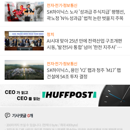
전자·전기·정보통신
SK하이닉스 노사 '성과급 주식지급' 평행선,
곽노정 'N% 성과급' 법적 논란 벗을지 주목
정치
AI시대 맞아 25년 만에 전력산업 구조개편
시동, '발전5사 통합' 넘어 '한전 지주사' 재편
론도
전자·전기·정보통신
SK하이닉스, 용인 'Y2' 팹과 청주 'M17' 팹
건설에 54조 투자 결정
기사댓글
0
개
200자까지 쓰실 수 있습니다. (현재 0 byte / 최대 400byte)
저작권 등 다른 사람의 권리를 침해하거나 명예를 훼손하는 댓글은 관련 법률에 의해 제재를 받을