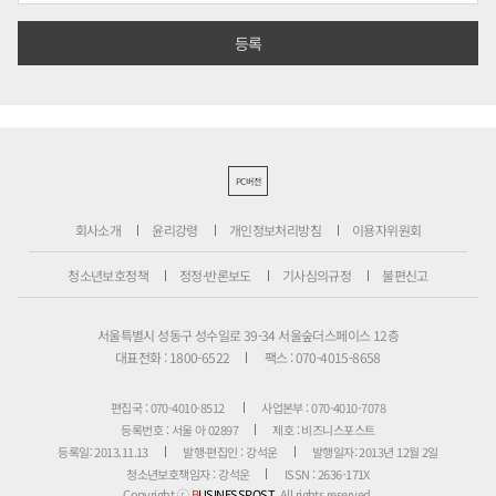
PC버전
회사소개
윤리강령
개인정보처리방침
이용자위원회
청소년보호정책
정정·반론보도
기사심의규정
불편신고
서울특별시 성동구 성수일로 39-34 서울숲더스페이스 12층
대표전화 : 1800-6522
팩스 : 070-4015-8658
편집국 : 070-4010-8512
사업본부 : 070-4010-7078
등록번호 : 서울 아 02897
제호 : 비즈니스포스트
등록일: 2013.11.13
발행·편집인 : 강석운
발행일자: 2013년 12월 2일
청소년보호책임자 : 강석운
ISSN : 2636-171X
Copyright ⓒ
B
USINESSPOST
. All rights reserved.