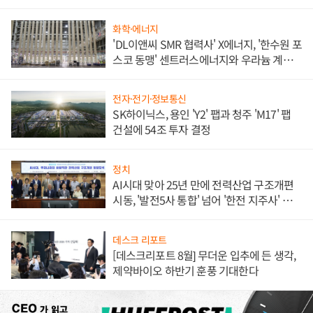
애플' 수익 다각화 속도
화학·에너지
'DL이앤씨 SMR 협력사' X에너지, '한수원 포
스코 동맹' 센트러스에너지와 우라늄 계약
체결
전자·전기·정보통신
SK하이닉스, 용인 'Y2' 팹과 청주 'M17' 팹
건설에 54조 투자 결정
정치
AI시대 맞아 25년 만에 전력산업 구조개편
시동, '발전5사 통합' 넘어 '한전 지주사' 재편
론도
데스크 리포트
[데스크리포트 8월] 무더운 입추에 든 생각,
제약바이오 하반기 훈풍 기대한다