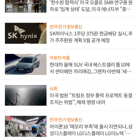
'한수원 협력사' 미국 오클로 SMR 연구용 원
자로 '임계 상태' 도달, 미국 에너지부 "중요
한 이정표"
전자·전기·정보통신
SK하이닉스 1주당 375원 현금배당 실시, 추
가 주주환원 계획 9월 공개 예정
자동차·부품
현대차 올해 SUV 국내 베스트셀러 톱10에
서 싼타페만 자리매김, 그랜저·아반떼 '세단
쌍끌이'로 내수 방어
사회
미국 법원 "트럼프 정부 풍력 프로젝트 동결
조치는 위법", 해제 명령 내려
전자·전기·정보통신
아이폰18 '메모리 부족'에 출시 지연되나, 삼
성디스플레이 LG디스플레이 LG이노텍 '탈