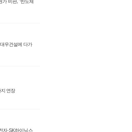
가 비판, "반도체
·대우건설에 다가
까지 연장
성전자·SK하이닉스