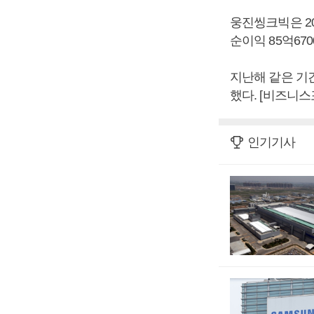
웅진씽크빅은 202
순이익 85억67
지난해 같은 기간
했다. [비즈니스
인기기사