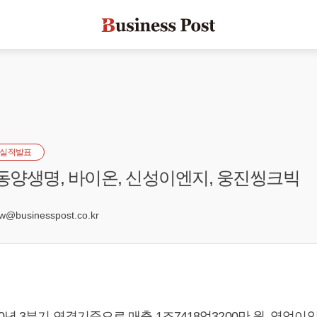
실적발표
 동양생명, 바이온, 신성이엔지, 웅진씽크빅
businesspost.co.kr
0년 3분기 연결기준으로 매출 1조7418억3200만 원, 영업이익 