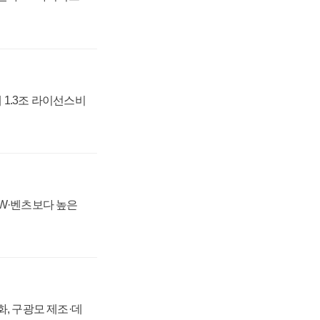
 1.3조 라이선스비
MW·벤츠보다 높은
강화, 구광모 제조·데