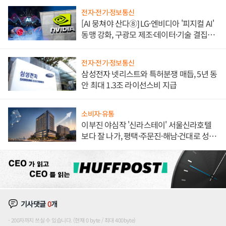
전자·전기·정보통신
[AI 뭉쳐야 산다⑧] LG·엔비디아 '피지컬 AI'
동맹 강화, 구광모 제조·데이터·기술 결집
해 종합 로보틱스 기업으로
전자·전기·정보통신
삼성전자 넷리스트와 특허분쟁 매듭, 5년 동
안 최대 1.3조 라이선스비 지급
소비자·유통
이부진 야심작 '신라스테이' 서울신라호텔
보다 잘 나가, 평택·주문진·해남·건대로 성
장판 더 넓힌다
기사댓글
0
개
200자까지 쓰실 수 있습니다. (현재 0 byte / 최대 400byte)