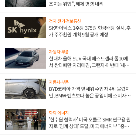
조치는 위법", 해제 명령 내려
전자·전기·정보통신
SK하이닉스 1주당 375원 현금배당 실시, 추
가 주주환원 계획 9월 공개 예정
자동차·부품
현대차 올해 SUV 국내 베스트셀러 톱10에
서 싼타페만 자리매김, 그랜저·아반떼 '세단
쌍끌이'로 내수 방어
자동차·부품
BYD코리아 가격 앞세워 수입차 4위 올랐지
만, BMW·벤츠보다 높은 공임비에 소비자
불만 폭발
화학·에너지
'한수원 협력사' 미국 오클로 SMR 연구용 원
자로 '임계 상태' 도달, 미국 에너지부 "중요
한 이정표"