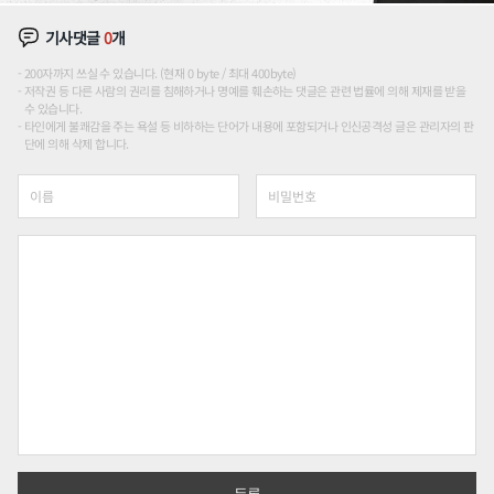
기사댓글
0
개
200자까지 쓰실 수 있습니다. (현재 0 byte / 최대 400byte)
저작권 등 다른 사람의 권리를 침해하거나 명예를 훼손하는 댓글은 관련 법률에 의해 제재를 받을
수 있습니다.
타인에게 불쾌감을 주는 욕설 등 비하하는 단어가 내용에 포함되거나 인신공격성 글은 관리자의 판
단에 의해 삭제 합니다.