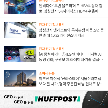
전자·전기·정보통신
엔비디아 '루빈 울트라'에도 HBM4 탑재 검
토, 삼성전자·SK하이닉스 HBM4 수율에 주
도권 갈린다
전자·전기·정보통신
삼성전자 넷리스트와 특허분쟁 매듭, 5년 동
안 최대 1.3조 라이선스비 지급
전자·전기·정보통신
[AI 뭉쳐야 산다⑧] LG·엔비디아 '피지컬 AI'
동맹 강화, 구광모 제조·데이터·기술 결집
해 종합 로보틱스 기업으로
소비자·유통
이부진 야심작 '신라스테이' 서울신라호텔
보다 잘 나가, 평택·주문진·해남·건대로 성
장판 더 넓힌다