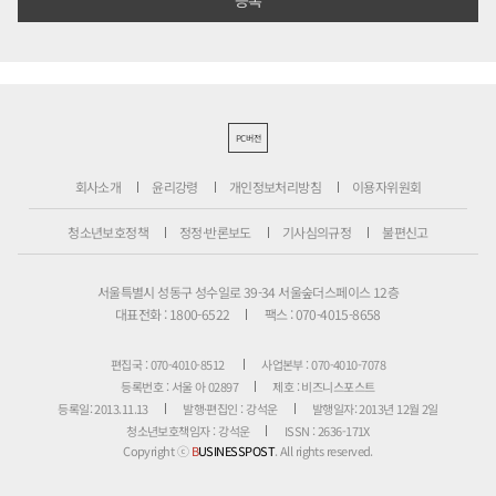
PC버전
회사소개
윤리강령
개인정보처리방침
이용자위원회
청소년보호정책
정정·반론보도
기사심의규정
불편신고
서울특별시 성동구 성수일로 39-34 서울숲더스페이스 12층
대표전화 : 1800-6522
팩스 : 070-4015-8658
편집국 : 070-4010-8512
사업본부 : 070-4010-7078
등록번호 : 서울 아 02897
제호 : 비즈니스포스트
등록일: 2013.11.13
발행·편집인 : 강석운
발행일자: 2013년 12월 2일
청소년보호책임자 : 강석운
ISSN : 2636-171X
Copyright ⓒ
B
USINESSPOST
. All rights reserved.