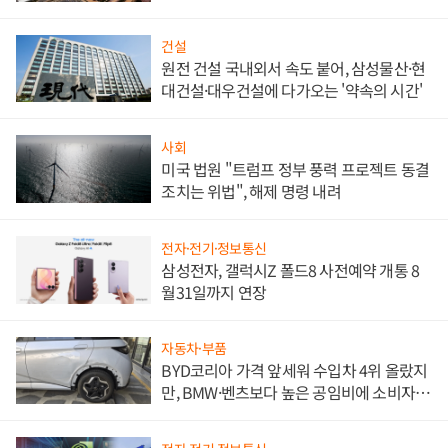
대비"
건설
원전 건설 국내외서 속도 붙어, 삼성물산·현
대건설·대우건설에 다가오는 '약속의 시간'
사회
미국 법원 "트럼프 정부 풍력 프로젝트 동결
조치는 위법", 해제 명령 내려
전자·전기·정보통신
삼성전자, 갤럭시Z 폴드8 사전예약 개통 8
월31일까지 연장
자동차·부품
BYD코리아 가격 앞세워 수입차 4위 올랐지
만, BMW·벤츠보다 높은 공임비에 소비자
불만 폭발