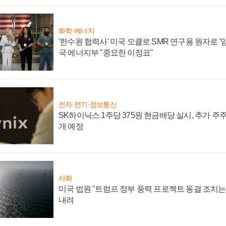
화학·에너지
'한수원 협력사' 미국 오클로 SMR 연구용 원자로 '임
국 에너지부 "중요한 이정표"
전자·전기·정보통신
SK하이닉스 1주당 375원 현금배당 실시, 추가 주
개 예정
사회
미국 법원 "트럼프 정부 풍력 프로젝트 동결 조치는 
내려