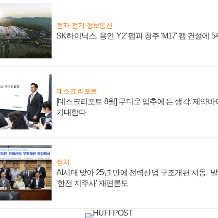
전자·전기·정보통신
SK하이닉스, 용인 'Y2' 팹과 청주 'M17' 팹 건설에 
데스크 리포트
[데스크리포트 8월] 무더운 입추에 든 생각, 제약
기대한다
정치
AI시대 맞아 25년 만에 전력산업 구조개편 시동, '
'한전 지주사' 재편론도