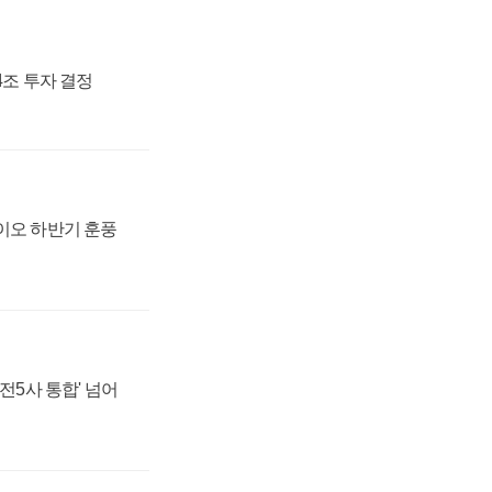
54조 투자 결정
바이오 하반기 훈풍
발전5사 통합' 넘어