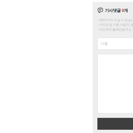
기사댓글
0
개
200자까지 쓰실 수 있습니다. 
저작권 등 다른 사람의 
타인에게 불쾌감을 주는 