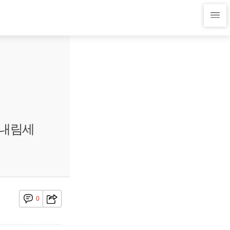
 내림세
0