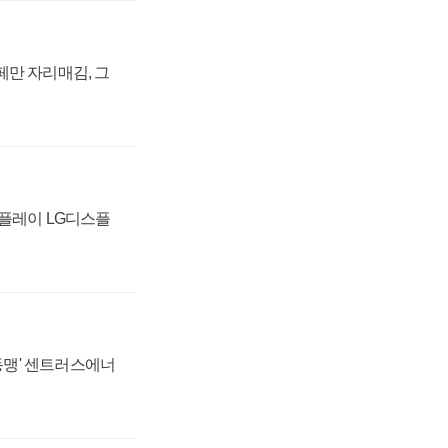
페만 자리매김, 그
스플레이 LG디스플
 동맹' 센트러스에너