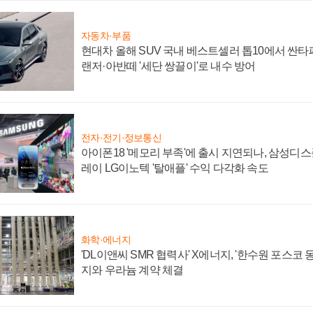
자동차·부품
현대차 올해 SUV 국내 베스트셀러 톱10에서 싼타
랜저·아반떼 '세단 쌍끌이'로 내수 방어
전자·전기·정보통신
아이폰18 '메모리 부족'에 출시 지연되나, 삼성디
레이 LG이노텍 '탈애플' 수익 다각화 속도
화학·에너지
'DL이앤씨 SMR 협력사' X에너지, '한수원 포스코
지와 우라늄 계약 체결