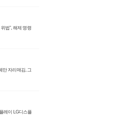
위법", 해제 명령
페만 자리매김, 그
스플레이 LG디스플