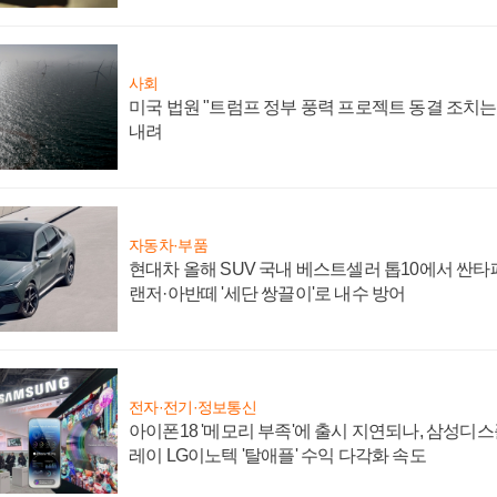
사회
미국 법원 "트럼프 정부 풍력 프로젝트 동결 조치는 
내려
자동차·부품
현대차 올해 SUV 국내 베스트셀러 톱10에서 싼타
랜저·아반떼 '세단 쌍끌이'로 내수 방어
전자·전기·정보통신
아이폰18 '메모리 부족'에 출시 지연되나, 삼성디
레이 LG이노텍 '탈애플' 수익 다각화 속도