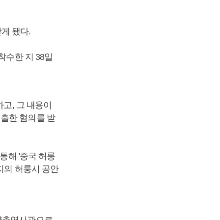
게 됐다.
착수한 지 38일
하고, 그 내용이
제출한 혐의를 받
통해 '중국 허룽
지의 허룽시 공안