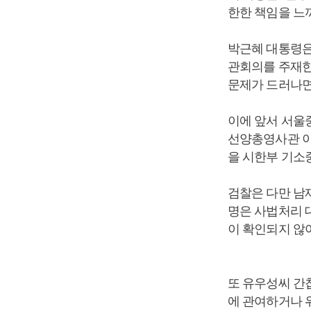
한한 책임을 느
박근혜 대통령은
관회의를 주재한
문제가 드러나면
이에 앞서 서울
선양총영사관 이
을 시한부 기소
검찰은 다만 남
명은 사법처리 
이 확인되지 않
또 유우성씨 간
에 관여하거나 