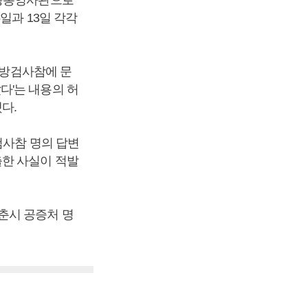
선양총영사관으로
일과 13일 각각
변방검사참에 문
다'는 내용의 허
다.
검사참 명의 답변
출한 사실이 적발
춘시 공증처 명