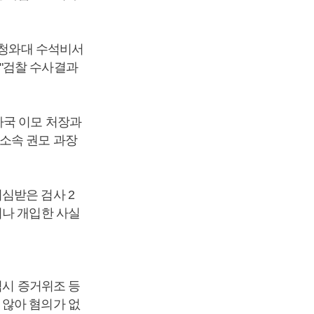
 청와대 수석비서
"검찰 수사결과
사국 이모 처장과
소속 권모 과장
심받은 검사 2
거나 개입한 사실
역시 증거위조 등
 않아 혐의가 없