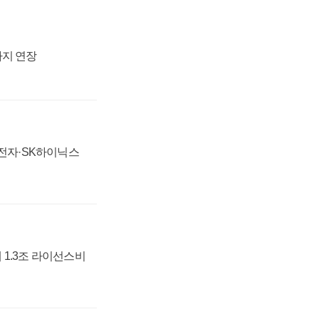
까지 연장
성전자·SK하이닉스
 1.3조 라이선스비