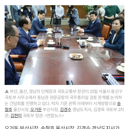
▲ 부산, 울산, 경남의 단체장과 국토교통부 장관이 20일 서울시 용산구
국토부 사무소에서 동남권 관문공항의 국무총리실 검토 문제를 논의하
는 간담회를 진행하고 있다. 탁자 기준 왼쪽 아래부터 시계방향으로
송
철호
울산시장,
오거돈
부산시장,
김경수
경남도지사, 김경욱 국토부 2차
관,
김현미
국토부 장관. <연합뉴스>
오거돈
부산시장,
송철호
울산시장,
김경수
경남도지사가