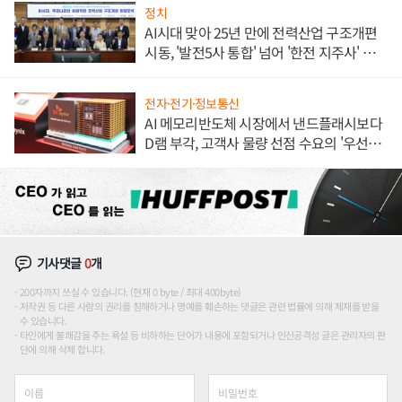
정치
AI시대 맞아 25년 만에 전력산업 구조개편
시동, '발전5사 통합' 넘어 '한전 지주사' 재편
론도
전자·전기·정보통신
AI 메모리반도체 시장에서 낸드플래시보다
D램 부각, 고객사 물량 선점 수요의 '우선순
위'
기사댓글
0
개
200자까지 쓰실 수 있습니다. (현재 0 byte / 최대 400byte)
저작권 등 다른 사람의 권리를 침해하거나 명예를 훼손하는 댓글은 관련 법률에 의해 제재를 받을
수 있습니다.
타인에게 불쾌감을 주는 욕설 등 비하하는 단어가 내용에 포함되거나 인신공격성 글은 관리자의 판
단에 의해 삭제 합니다.