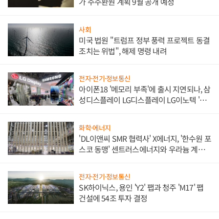
가 주주환원 계획 9월 공개 예정
사회
미국 법원 "트럼프 정부 풍력 프로젝트 동결
조치는 위법", 해제 명령 내려
전자·전기·정보통신
아이폰18 '메모리 부족'에 출시 지연되나, 삼
성디스플레이 LG디스플레이 LG이노텍 '탈
애플' 수익 다각화 속도
화학·에너지
'DL이앤씨 SMR 협력사' X에너지, '한수원 포
스코 동맹' 센트러스에너지와 우라늄 계약
체결
전자·전기·정보통신
SK하이닉스, 용인 'Y2' 팹과 청주 'M17' 팹
건설에 54조 투자 결정