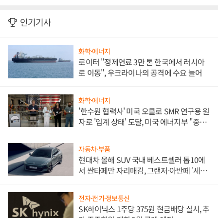
인기기사
화학·에너지
로이터 "정제연료 3만 톤 한국에서 러시아
로 이동", 우크라이나의 공격에 수요 늘어
화학·에너지
'한수원 협력사' 미국 오클로 SMR 연구용 원
자로 '임계 상태' 도달, 미국 에너지부 "중요
한 이정표"
자동차·부품
현대차 올해 SUV 국내 베스트셀러 톱10에
서 싼타페만 자리매김, 그랜저·아반떼 '세단
쌍끌이'로 내수 방어
전자·전기·정보통신
SK하이닉스 1주당 375원 현금배당 실시, 추