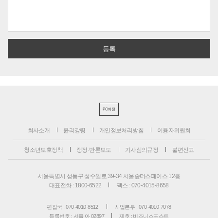
PC버전
회사소개
윤리강령
개인정보처리방침
이용자위원회
청소년보호정책
정정·반론보도
기사심의규정
불편신고
서울특별시 성동구 성수일로 39-34 서울숲더스페이스 12층
대표전화 : 1800-6522
팩스 : 070-4015-8658
편집국 : 070-4010-8512
사업본부 : 070-4010-7078
등록번호 : 서울 아 02897
제호 : 비즈니스포스트