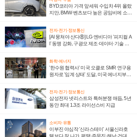
BYD코리아 가격 앞세워 수입차 4위 올랐
지만, BMW·벤츠보다 높은 공임비에 소비
자 불만 폭발
전자·전기·정보통신
[AI 뭉쳐야 산다⑧] LG·엔비디아 '피지컬 A
I' 동맹 강화, 구광모 제조·데이터·기술 결
집해 종합 로보틱스 기업으로
화학·에너지
'한수원 협력사' 미국 오클로 SMR 연구용
원자로 '임계 상태' 도달, 미국 에너지부
"중요한 이정표"
전자·전기·정보통신
삼성전자 넷리스트와 특허분쟁 매듭, 5년
동안 최대 1.3조 라이선스비 지급
소비자·유통
이부진 야심작 '신라스테이' 서울신라호
텔보다 잘 나가, 평택·주문진·해남·건대로