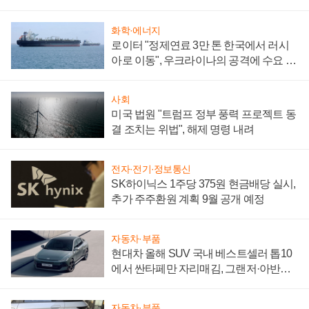
성 의문"
화학·에너지
로이터 "정제연료 3만 톤 한국에서 러시
아로 이동", 우크라이나의 공격에 수요 늘
어
사회
미국 법원 "트럼프 정부 풍력 프로젝트 동
결 조치는 위법", 해제 명령 내려
전자·전기·정보통신
SK하이닉스 1주당 375원 현금배당 실시,
추가 주주환원 계획 9월 공개 예정
자동차·부품
현대차 올해 SUV 국내 베스트셀러 톱10
에서 싼타페만 자리매김, 그랜저·아반떼
'세단 쌍끌이'로 내수 방어
자동차·부품