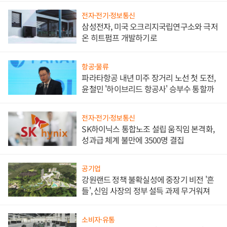
전자·전기·정보통신
삼성전자, 미국 오크리지국립연구소와 극저
온 히트펌프 개발하기로
항공·물류
파라타항공 내년 미주 장거리 노선 첫 도전,
윤철민 '하이브리드 항공사' 승부수 통할까
전자·전기·정보통신
SK하이닉스 통합노조 설립 움직임 본격화,
성과급 체계 불만에 3500명 결집
공기업
강원랜드 정책 불확실성에 중장기 비전 '흔
들', 신임 사장의 정부 설득 과제 무거워져
소비자·유통