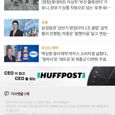
[현장] 롯데마트 야심작 '부산 물류센터' 가
보니, 장보기 상품 자동으로 담는 '로봇 400
대' 장관
금융
삼섬증권 '상반기 영업이익 1조 클럽' 실적
랠리 진행형, 박종문 '발행어음' 달고 연임 향
하나
바이오·제약
백상환 동아제약 박카스 소비자층 넓혔다,
'얼박사'로 '레트로'로 제품군 다변화 주효
기사댓글
0
개
200자까지 쓰실 수 있습니다. (현재 0 byte / 최대 400byte)
저작권 등 다른 사람의 권리를 침해하거나 명예를 훼손하는 댓글은 관련 법률에 의해 제재를 받을
수 있습니다.
타인에게 불쾌감을 주는 욕설 등 비하하는 단어가 내용에 포함되거나 인신공격성 글은 관리자의 판