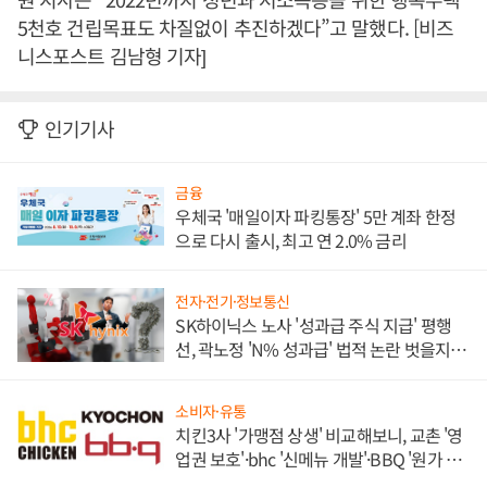
5천호 건립목표도 차질없이 추진하겠다”고 말했다. [비즈
니스포스트 김남형 기자]
인기기사
금융
우체국 '매일이자 파킹통장' 5만 계좌 한정
으로 다시 출시, 최고 연 2.0% 금리
전자·전기·정보통신
SK하이닉스 노사 '성과급 주식 지급' 평행
선, 곽노정 'N% 성과급' 법적 논란 벗을지 주
목
소비자·유통
치킨3사 '가맹점 상생' 비교해보니, 교촌 '영
업권 보호'·bhc '신메뉴 개발'·BBQ '원가 부
담'