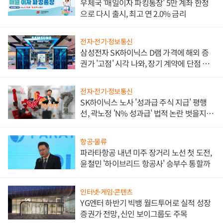
우체국 '매일이자 파킹통장' 5만 계좌 한정
으로 다시 출시, 최고 연 2.0% 금리
전자·전기·정보통신
삼성전자 SK하이닉스 D램 가격에 해외 증
권가 '고점' 시각 나와, 장기 계약에 단점 부
각
전자·전기·정보통신
SK하이닉스 노사 '성과급 주식 지급' 평행
선, 곽노정 'N% 성과급' 법적 논란 벗을지 주
목
항공·물류
파라타항공 내년 미주 장거리 노선 첫 도전,
윤철민 '하이브리드 항공사' 승부수 통할까
인터넷·게임·콘텐츠
YG엔터 하반기 빅뱅 월드투어로 실적 성장
증권가 전망, 신인 보이그룹도 주목