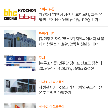
소비자·유통
치킨3사 '가맹점 상생' 비교해보니, 교촌 '영
업권 보호'·bhc '신메뉴 개발'·BBQ '원가 부
담'
화학·에너지
[김민정 기자의 '코스뽀'] 지엔씨에너지 AI 붐
에 비상발전기 호황, 안병철 친환경 에너지
발전전문기업 향한다
정치
[여론조사꽃] 민주당 당대표 선호도 정청래
30.5%·김민석 29.6%, 0.9%p 초접전
전자·전기·정보통신
삼성전자, 미국 오크리지국립연구소와 극저
온 히트펌프 개발하기로
전자·전기·정보통신