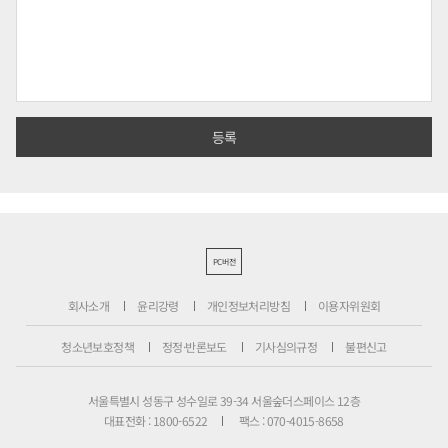
PC버전
회사소개
윤리강령
개인정보처리방침
이용자위원회
청소년보호정책
정정·반론보도
기사심의규정
불편신고
서울특별시 성동구 성수일로 39-34 서울숲더스페이스 12층
대표전화 : 1800-6522
팩스 : 070-4015-8658