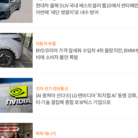
현대차 올해 SUV 국내 베스트셀러 톱10에서 싼타페만
아반떼 '세단 쌍끌이'로 내수 방어
자동차·부품
BYD코리아 가격 앞세워 수입차 4위 올랐지만, BMW
비에 소비자 불만 폭발
전자·전기·정보통신
[AI 뭉쳐야 산다⑧] LG·엔비디아 '피지컬 AI' 동맹 강
터·기술 결집해 종합 로보틱스 기업으로
화학·에너지