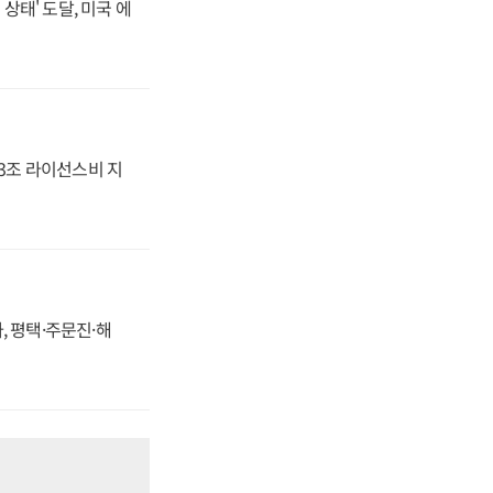
상태' 도달, 미국 에
.3조 라이선스비 지
, 평택·주문진·해