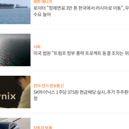
화학·에너지
로이터 "정제연료 3만 톤 한국에서 러시아로 이동",
수요 늘어
사회
미국 법원 "트럼프 정부 풍력 프로젝트 동결 조치는 위
전자·전기·정보통신
SK하이닉스 1주당 375원 현금배당 실시, 추가 주주환
정
자동차·부품