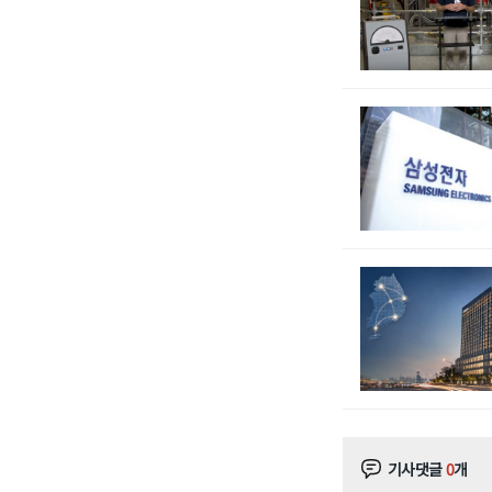
기사댓글
0
개