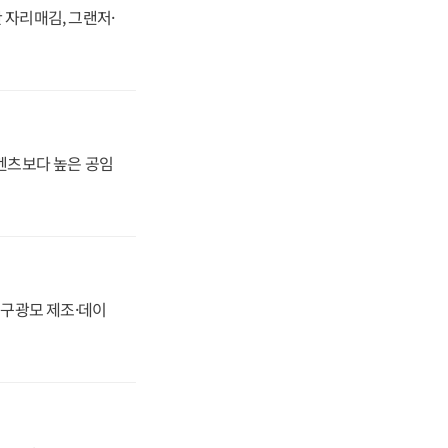
 자리매김, 그랜저·
·벤츠보다 높은 공임
화, 구광모 제조·데이