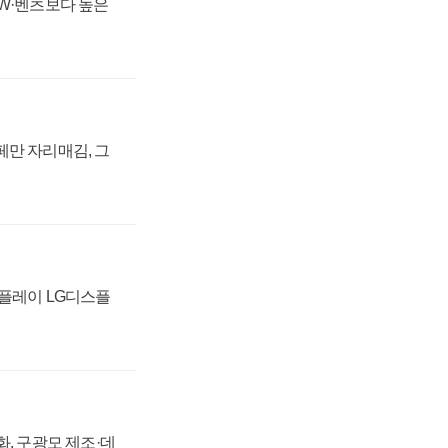
MW·벤츠보다 높은
페만 자리매김, 그
스플레이 LG디스플
강화, 구광모 제조·데