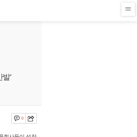
발'
0
부품회사들이 성장