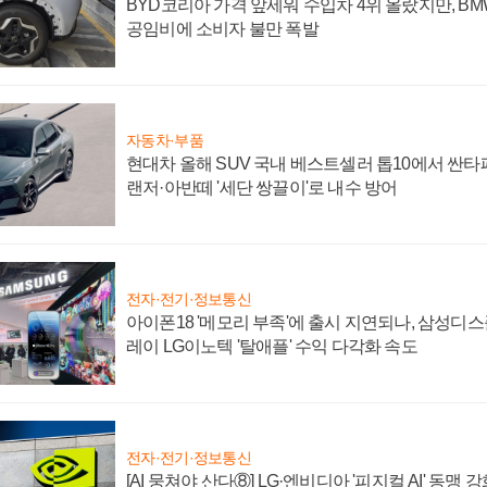
BYD코리아 가격 앞세워 수입차 4위 올랐지만, B
공임비에 소비자 불만 폭발
자동차·부품
현대차 올해 SUV 국내 베스트셀러 톱10에서 싼타
랜저·아반떼 '세단 쌍끌이'로 내수 방어
전자·전기·정보통신
아이폰18 '메모리 부족'에 출시 지연되나, 삼성디
레이 LG이노텍 '탈애플' 수익 다각화 속도
전자·전기·정보통신
[AI 뭉쳐야 산다⑧] LG·엔비디아 '피지컬 AI' 동맹 