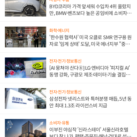
BYD코리아 가격 앞세워 수입차 4위 올랐지
만, BMW·벤츠보다 높은 공임비에 소비자
불만 폭발
화학·에너지
'한수원 협력사' 미국 오클로 SMR 연구용 원
자로 '임계 상태' 도달, 미국 에너지부 "중요
한 이정표"
전자·전기·정보통신
[AI 뭉쳐야 산다⑧] LG·엔비디아 '피지컬 AI'
동맹 강화, 구광모 제조·데이터·기술 결집
해 종합 로보틱스 기업으로
전자·전기·정보통신
삼성전자 넷리스트와 특허분쟁 매듭, 5년 동
안 최대 1.3조 라이선스비 지급
소비자·유통
이부진 야심작 '신라스테이' 서울신라호텔
보다 잘 나가, 평택·주문진·해남·건대로 성