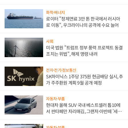
문"
화학·에너지
로이터 "정제연료 3만 톤 한국에서 러시아
로 이동", 우크라이나의 공격에 수요 늘어
사회
미국 법원 "트럼프 정부 풍력 프로젝트 동결
조치는 위법", 해제 명령 내려
전자·전기·정보통신
SK하이닉스 1주당 375원 현금배당 실시, 추
가 주주환원 계획 9월 공개 예정
자동차·부품
현대차 올해 SUV 국내 베스트셀러 톱10에
서 싼타페만 자리매김, 그랜저·아반떼 '세단
쌍끌이'로 내수 방어
자동차·부품