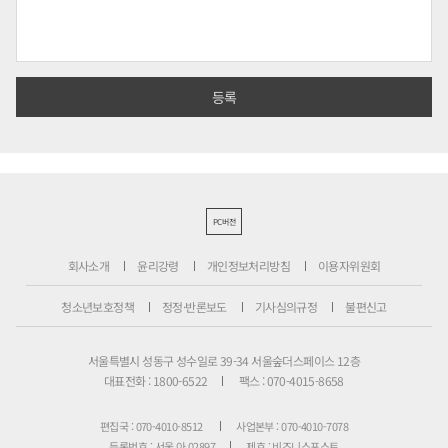
PC버전
회사소개
윤리강령
개인정보처리방침
이용자위원회
청소년보호정책
정정·반론보도
기사심의규정
불편신고
서울특별시 성동구 성수일로 39-34 서울숲더스페이스 12층
대표전화 : 1800-6522
팩스 : 070-4015-8658
편집국 : 070-4010-8512
사업본부 : 070-4010-7078
등록번호 : 서울 아 02897
제호 : 비즈니스포스트