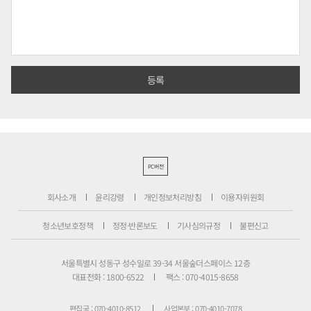
PC버전
회사소개
윤리강령
개인정보처리방침
이용자위원회
청소년보호정책
정정·반론보도
기사심의규정
불편신고
서울특별시 성동구 성수일로 39-34 서울숲더스페이스 12층
대표전화 : 1800-6522
팩스 : 070-4015-8658
편집국 : 070-4010-8512
사업본부 : 070-4010-7078