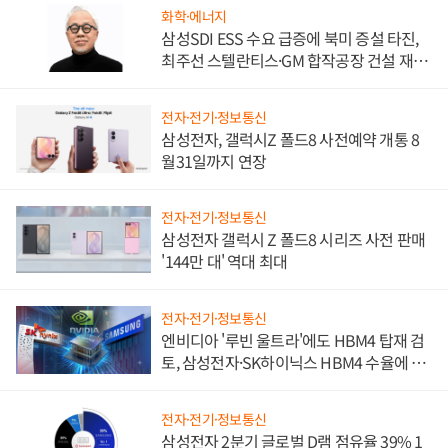
화학·에너지
삼성SDI ESS 수요 급증에 북미 증설 타진,
최주선 스텔란티스·GM 합작공장 건설 재추
진하나
전자·전기·정보통신
삼성전자, 갤럭시Z 폴드8 사전예약 개통 8
월31일까지 연장
전자·전기·정보통신
삼성전자 갤럭시 Z 폴드8 시리즈 사전 판매
'144만 대' 역대 최대
전자·전기·정보통신
엔비디아 '루빈 울트라'에도 HBM4 탑재 검
토, 삼성전자·SK하이닉스 HBM4 수율에 주
도권 갈린다
전자·전기·정보통신
삼성전자 2분기 글로벌 D램 점유율 39% 1