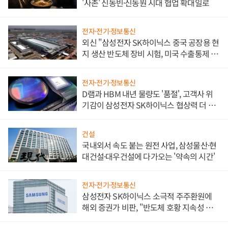
'사촌' 신동빈·신동원 시대 협업 확대일로
전자·전기·정보통신
외신 "삼성전자 SK하이닉스 중국 공장용 현
지 생산 반도체 장비 시험, 미국 수출통제 대
비"
전자·전기·정보통신
D램과 HBM 내년 물량도 '품절', 고객사 위
기감이 삼성전자 SK하이닉스 협상력 더 키
워
건설
국내외서 속도 붙는 원전 사업, 삼성물산·현
대건설·대우건설에 다가오는 '약속의 시간'
전자·전기·정보통신
삼성전자 SK하이닉스 소극적 주주환원에
해외 증권가 비판, "반도체 호황 지속성 의
문"