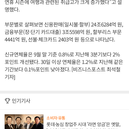
연휴 시즌에 여행과 관련된 취급고가 크게 증가했다”고 설
명했다.
부문별로 살펴보면 신용판매(일시불∙할부) 24조6284억 원,
금융부문(장∙단기 카드대출) 3조5598억 원, 할부리스 부문
4441억 원, 선불∙체크카드 2403억 원 등으로 나타났다.
신규연체율은 9월 말 기준 0.8%로 지난해 3분기보다 2%
포인트 개선됐다. 30일 이상 연체율은 1.2%로 지난해 같은
기간보다 0.1%포인트 낮아졌다. [비즈니스포스트 최석철
기자]
인기기사
소비자·유통
롯데·농심 창업주 시대 '라면 앙금'은 옛말,