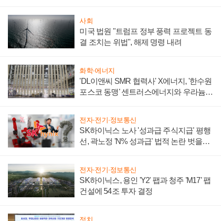
사회
미국 법원 "트럼프 정부 풍력 프로젝트 동
결 조치는 위법", 해제 명령 내려
화학·에너지
'DL이앤씨 SMR 협력사' X에너지, '한수원
포스코 동맹' 센트러스에너지와 우라늄
계약 체결
전자·전기·정보통신
SK하이닉스 노사 '성과급 주식지급' 평행
선, 곽노정 'N% 성과급' 법적 논란 벗을지
주목
전자·전기·정보통신
SK하이닉스, 용인 'Y2' 팹과 청주 'M17' 팹
건설에 54조 투자 결정
정치