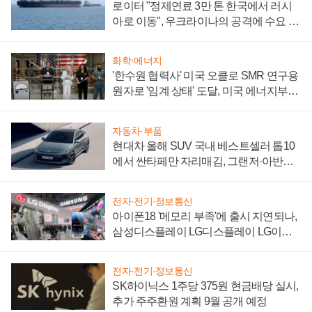
로이터 "정제연료 3만 톤 한국에서 러시
아로 이동", 우크라이나의 공격에 수요 늘
어
화학·에너지
'한수원 협력사' 미국 오클로 SMR 연구용
원자로 '임계 상태' 도달, 미국 에너지부
"중요한 이정표"
자동차·부품
현대차 올해 SUV 국내 베스트셀러 톱10
에서 싼타페만 자리매김, 그랜저·아반떼
'세단 쌍끌이'로 내수 방어
전자·전기·정보통신
아이폰18 '메모리 부족'에 출시 지연되나,
삼성디스플레이 LG디스플레이 LG이노
텍 '탈애플' 수익 다각화 속도
전자·전기·정보통신
SK하이닉스 1주당 375원 현금배당 실시,
추가 주주환원 계획 9월 공개 예정