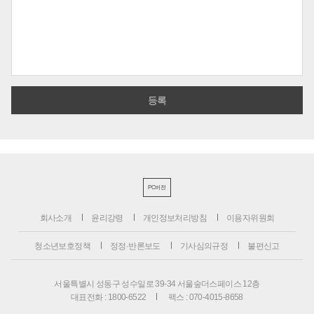
PC버전
회사소개
윤리강령
개인정보처리방침
이용자위원회
청소년보호정책
정정·반론보도
기사심의규정
불편신고
서울특별시 성동구 성수일로 39-34 서울숲더스페이스 12층
대표전화 : 1800-6522
팩스 : 070-4015-8658