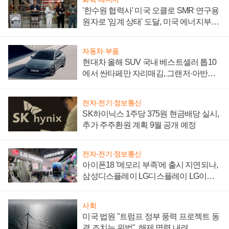
'한수원 협력사' 미국 오클로 SMR 연구용
원자로 '임계 상태' 도달, 미국 에너지부
"중요한 이정표"
자동차·부품
현대차 올해 SUV 국내 베스트셀러 톱10
에서 싼타페만 자리매김, 그랜저·아반떼
'세단 쌍끌이'로 내수 방어
전자·전기·정보통신
SK하이닉스 1주당 375원 현금배당 실시,
추가 주주환원 계획 9월 공개 예정
전자·전기·정보통신
아이폰18 '메모리 부족'에 출시 지연되나,
삼성디스플레이 LG디스플레이 LG이노
텍 '탈애플' 수익 다각화 속도
사회
미국 법원 "트럼프 정부 풍력 프로젝트 동
결 조치는 위법", 해제 명령 내려