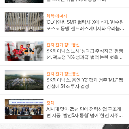
화학·에너지
'DL이앤씨 SMR 협력사' X에너지, '한수원
포스코 동맹' 센트러스에너지와 우라늄
계약 체결
전자·전기·정보통신
SK하이닉스 노사 '성과급 주식지급' 평행
선, 곽노정 'N% 성과급' 법적 논란 벗을지
주목
전자·전기·정보통신
SK하이닉스, 용인 'Y2' 팹과 청주 'M17' 팹
건설에 54조 투자 결정
정치
AI시대 맞아 25년 만에 전력산업 구조개
편 시동, '발전5사 통합' 넘어 '한전 지주사'
재편론도