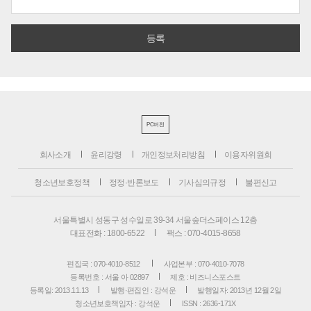
PC버전
회사소개
윤리강령
개인정보처리방침
이용자위원회
청소년보호정책
정정·반론보도
기사심의규정
불편신고
서울특별시 성동구 성수일로 39-34 서울숲더스페이스 12층
대표전화 : 1800-6522
팩스 : 070-4015-8658
편집국 : 070-4010-8512
사업본부 : 070-4010-7078
등록번호 : 서울 아 02897
제호 : 비즈니스포스트
등록일: 2013.11.13
발행·편집인 : 강석운
발행일자: 2013년 12월 2일
청소년보호책임자 : 강석운
ISSN : 2636-171X