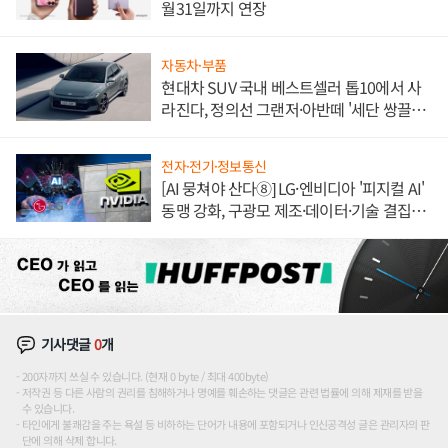
월31일까지 연장
자동차·부품
현대차 SUV 국내 베스트셀러 톱10에서 사
라진다, 정의선 그랜저·아반떼 '세단 쌍끌
이'로 내수 방어
전자·전기·정보통신
[AI 뭉쳐야 산다⑧] LG·엔비디아 '피지컬 AI'
동맹 강화, 구광모 제조·데이터·기술 결집
해 종합 로보틱스 기업으로
기사댓글
0
개
200자까지 쓰실 수 있습니다. (현재 0 byte / 최대 400byte)
저작권 등 다른 사람의 권리를 침해하거나 명예를 훼손하는 댓글은 관련 법률에 의해 제재를 받을
수 있습니다.
타인에게 불쾌감을 주는 욕설 등 비하하는 단어가 내용에 포함되거나 인신공격성 글은 관리자의 판
단에 의해 삭제 합니다.