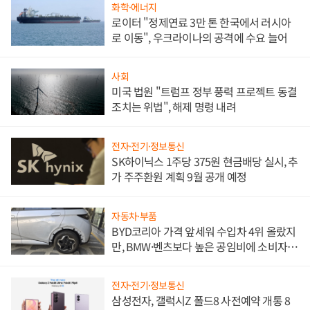
화학·에너지
로이터 "정제연료 3만 톤 한국에서 러시아
로 이동", 우크라이나의 공격에 수요 늘어
사회
미국 법원 "트럼프 정부 풍력 프로젝트 동결
조치는 위법", 해제 명령 내려
전자·전기·정보통신
SK하이닉스 1주당 375원 현금배당 실시, 추
가 주주환원 계획 9월 공개 예정
자동차·부품
BYD코리아 가격 앞세워 수입차 4위 올랐지
만, BMW·벤츠보다 높은 공임비에 소비자
불만 폭발
전자·전기·정보통신
삼성전자, 갤럭시Z 폴드8 사전예약 개통 8