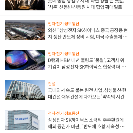
롯데·농심 창업주 시대 '라면 앙금'은 옛말,
'사촌' 신동빈·신동원 시대 협업 확대일로
전자·전기·정보통신
외신 "삼성전자 SK하이닉스 중국 공장용 현
지 생산 반도체 장비 시험, 미국 수출통제 대
비"
전자·전기·정보통신
D램과 HBM 내년 물량도 '품절', 고객사 위
기감이 삼성전자 SK하이닉스 협상력 더 키
워
건설
국내외서 속도 붙는 원전 사업, 삼성물산·현
대건설·대우건설에 다가오는 '약속의 시간'
전자·전기·정보통신
삼성전자 SK하이닉스 소극적 주주환원에
해외 증권가 비판, "반도체 호황 지속성 의
문"