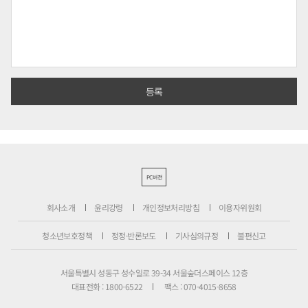
PC버전
회사소개
윤리강령
개인정보처리방침
이용자위원회
청소년보호정책
정정·반론보도
기사심의규정
불편신고
서울특별시 성동구 성수일로 39-34 서울숲더스페이스 12층
대표전화 : 1800-6522
팩스 : 070-4015-8658