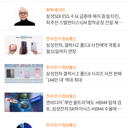
화학·에너지
삼성SDI ESS 수요 급증에 북미 증설 타진,
최주선 스텔란티스·GM 합작공장 건설 재추
진하나
전자·전기·정보통신
삼성전자, 갤럭시Z 폴드8 사전예약 개통 8
월31일까지 연장
전자·전기·정보통신
삼성전자 갤럭시 Z 폴드8 시리즈 사전 판매
'144만 대' 역대 최대
전자·전기·정보통신
엔비디아 '루빈 울트라'에도 HBM4 탑재 검
토, 삼성전자·SK하이닉스 HBM4 수율에 주
도권 갈린다
전자·전기·정보통신